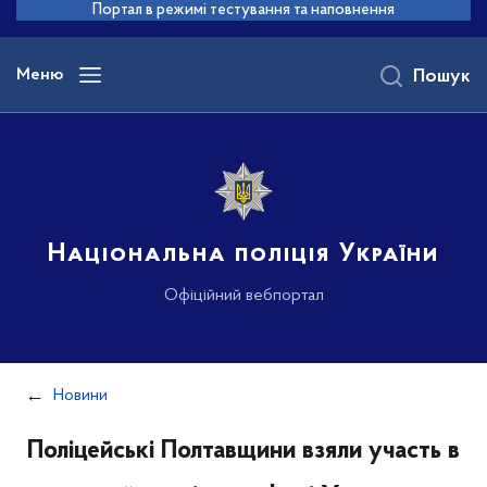
до
Портал в режимі тестування та наповнення
основного
вмісту
Меню
Пошук
Національна поліція України
Офіційний вебпортал
Новини
Поліцейські Полтавщини взяли участь в