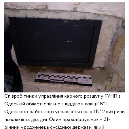
Співробітники управління карного розшуку ГУНП в
Одеській області спільно з відділом поліції № 1
Одеського районного управління поліції № 2 викрили
чоловіків за два дні. Один правопорушник – 31-
річний уродженець сусідньої держави, який