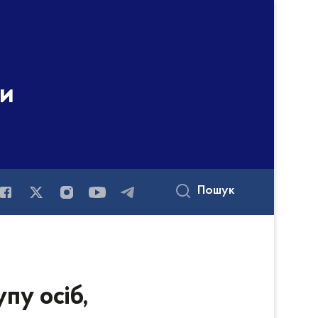
ни
Пошук
пу осіб,