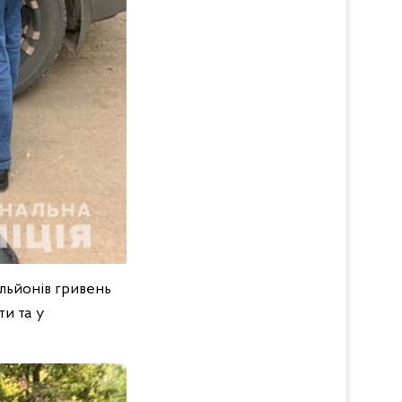
ільйонів гривень
ти та у