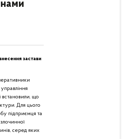
онами
 внесення застави
оперативники
о управління
і встановили, що
ктури. Для цього
бу підприємця та
 злочинної
инів, серед яких