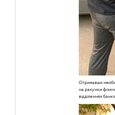
Отримавши необхід
на рахунки фізич
відділеннях банків