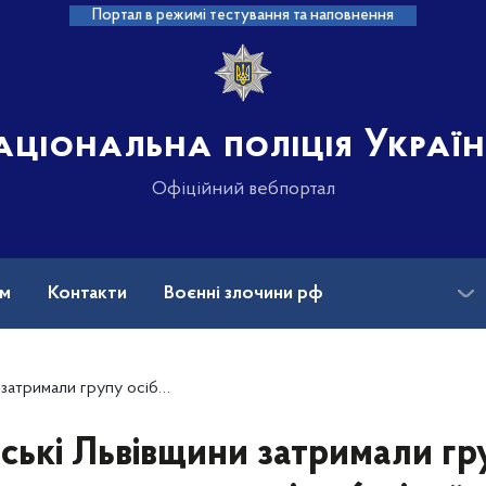
Портал в режимі тестування та наповнення
аціональна поліція Украї
Офіційний вебпортал
ам
Контакти
Воєнні злочини рф
ансії
Зниклі безвісти та ДНК
конно заволоділи 6 мільйонами гривень товариства
ські Львівщини затримали гру