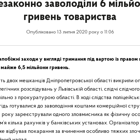
незаконно заволоділи 6 мільй
гривень товариства
Опубліковано 13 липня 2020 року о 11:06
запобіжні заходи у вигляді тримання під вартою із правом
майже 6,5 мільйони гривень.
сть двох мешканців Дніпропетровської області викрили 
егічних розслідувань у Львівській області, слідчі слідчог
спільно з прокуратурою області. В ході слідства поліцейськ
гідь готувалися до заволодіння коштами комерційної стру
 року зареєстрували одного зловмисника як фізичну осо
ім’я кілька рахунків у банківських установах. Організатор
же відбував покарання за вчинення особливо тяжких злоч
йний напад.