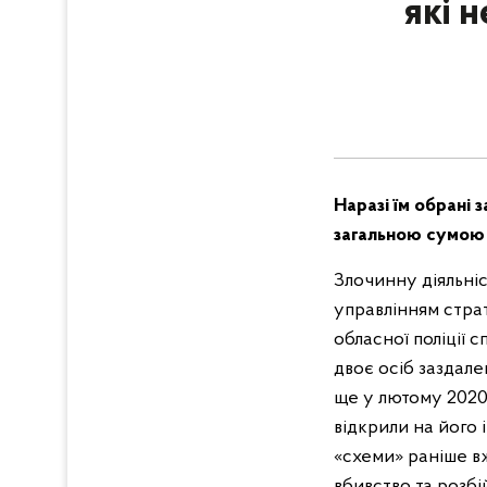
які 
Наразі їм обрані 
загальною сумою 
Злочинну діяльні
управлінням страт
обласної поліції 
двоє осіб заздале
ще у лютому 2020
відкрили на його 
«схеми» раніше в
вбивство та розбі