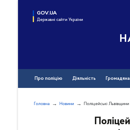
до
основного
GOV.UA
вмісту
Державні сайти України
Н
Про поліцію
Діяльність
Громадян
Назавжди в строю
Документи
Вак
Головна
Новини
Поліцейські Львівщини затримали групу осіб, які неза
Поліцей