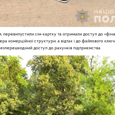
я, перевипустили сім-картку та отримали доступ до «фін
ера комерційної структури, а відтак і до файлового клю
езперешкодний доступ до рахунків підприємства.