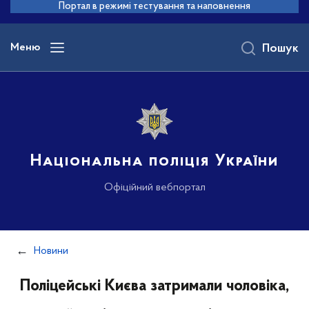
до
Портал в режимі тестування та наповнення
основного
вмісту
Меню
Пошук
Національна поліція України
Офіційний вебпортал
Новини
Поліцейські Києва затримали чоловіка,