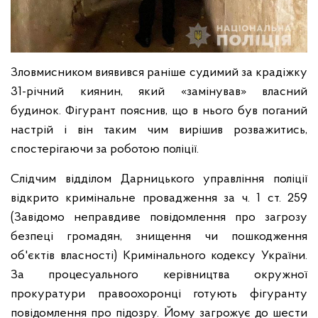
Зловмисником виявився раніше судимий за крадіжку
31-річний киянин, який «замінував» власний
будинок. Фігурант пояснив, що в нього був поганий
настрій і він таким чим вирішив розважитись,
спостерігаючи за роботою поліції.
Слідчим відділом Дарницького управління поліції
відкрито кримінальне провадження за ч. 1 ст. 259
(Завідомо неправдиве повідомлення про загрозу
безпеці громадян, знищення чи пошкодження
об'єктів власності) Кримінального кодексу України.
За процесуального керівництва окружної
прокуратури правоохоронці готують фігуранту
повідомлення про підозру. Йому загрожує до шести