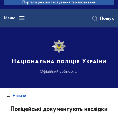
до
Портал в режимі тестування та наповнення
основного
вмісту
Меню
Пошук
Національна поліція України
Офіційний вебпортал
Новини
Поліцейські документують наслідки