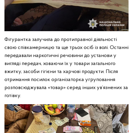
Фігурантка залучила до протиправної діяльності
свою співкамерницю та ще трьох осіб із волі. Останні
передавали наркотичні речовини до установи у
вигляді передач, ховаючи їх у товари загального
вжитку, засоби гігієни та харчові продукти. Після
отримання посилок організаторка угруповання
розповсюджувала «товар» серед інших ув’язнених за
готівку.