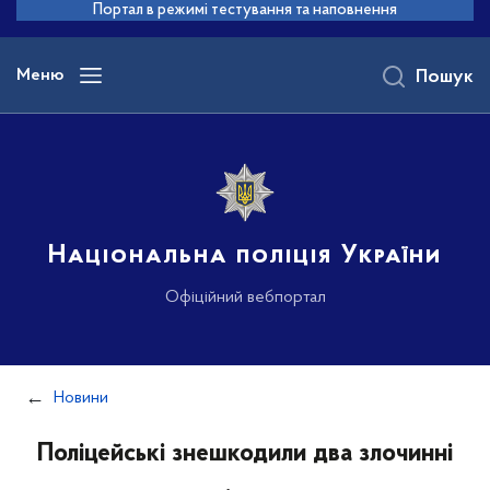
до
Портал в режимі тестування та наповнення
основного
вмісту
Меню
Пошук
Національна поліція України
Офіційний вебпортал
Новини
Поліцейські знешкодили два злочинні