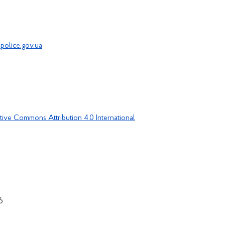
police.gov.ua
tive Commons Attribution 4.0 International
6