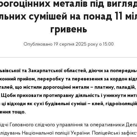
рогоцінних металів під вигля
льних сумішей на понад 11 мі
гривень
Опубліковано 19 серпня 2025 року о 15:00
ьвівської та Закарпатської областей, діючи за попередн
аконний прийом, переробку та перевезення за кордон ві
алей, що містили дорогоцінні метали – платину, паладій, р
о. Щоби приховати протиправну діяльність і уникнути ми
і відходи як сухі будівельні суміші – клей, гідроізоляцій
ення тощо.
ідчі Головного слідчого управління та оперативники Де
лідувань Національної поліції України. Поліцейські зафік