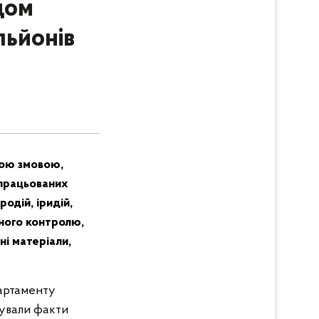
дом
льйонів
ьою змовою,
дпрацьованих
одій, іридій,
тного контролю,
ні матеріали,
партаменту
сували факти