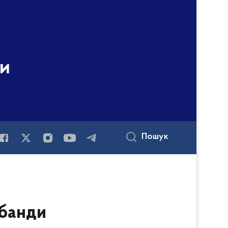
ни
Пошук
абанди