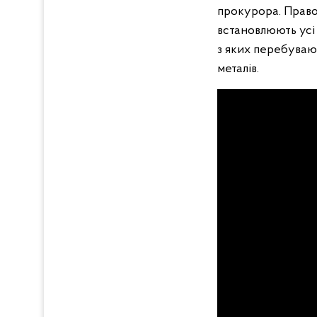
прокурора. Право
встановлюють усі 
з яких перебуваю
металів.