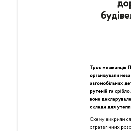
до
будіве
Троє мешканців Л
організували нез
автомобільних дет
рутеній та срібл
вони декларували ц
склади для утепл
Схему викрили сл
стратегічних розс