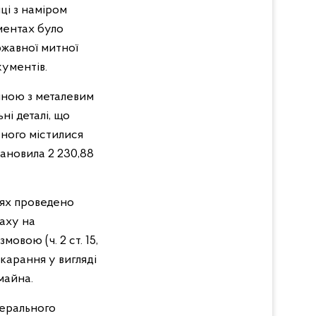
ці з наміром
ментах було
ржавної митної
кументів.
иною з металевим
ні деталі, що
еного містилися
становила 2 230,88
тях проведено
аху на
вою (ч. 2 ст. 15,
окарання у вигляді
майна.
нерального