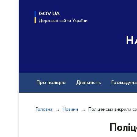
до
основного
GOV.UA
вмісту
Державні сайти України
Н
Про поліцію
Діяльність
Громадян
Назавжди в строю
Документи
Вак
Головна
Новини
Поліцейські викрили схему контрабанди дорогоцінних металів під в
Поліц