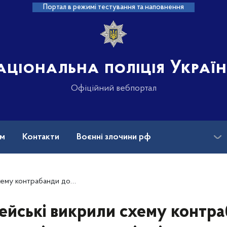
Портал в режимі тестування та наповнення
аціональна поліція Украї
Офіційний вебпортал
ам
Контакти
Воєнні злочини рф
ансії
Зниклі безвісти та ДНК
иглядом будівельних сумішей на понад 11 мільйонів гривень
ейські викрили схему контр