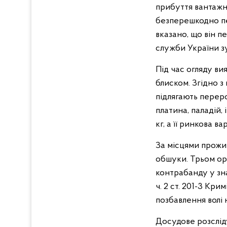
прибуття вантажн
безперешкодно пе
вказано, що він п
служби України з
Під час огляду в
блиском. Згідно з
підлягають переро
платина, паладій, 
кг, а її ринкова в
За місцями прожи
обшуки. Трьом ор
контрабанду у зна
ч. 2 ст. 201-3 Кр
позбавлення волі 
Досудове розслід