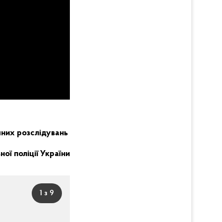
чних розслідувань
ої поліції України
1 з 9