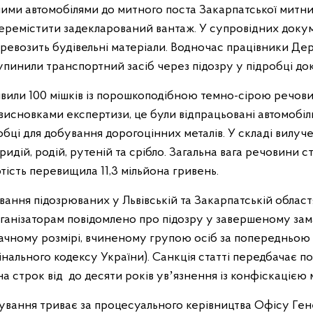
ими автомобілями до митного поста Закарпатської митни
ремістити задекларований вантаж. У супровідних доку
еревозить будівельні матеріали. Водночас працівники Де
упинили транспортний засіб через підозру у підробці до
иявили 100 мішків із порошкоподібною темно-сірою речов
 висновками експертизи, це були відпрацьовані автомобіль
бці для добування дорогоцінних металів. У складі вилуч
іридій, родій, рутеній та срібло. Загальна вага речовини 
артість перевищила 11,3 мільйона гривень.
вання підозрюваних у Львівській та Закарпатській облас
ганізаторам повідомлено про підозру у завершеному зам
чному розмірі, вчиненому групою осіб за попередньою змо
имінального кодексу України). Санкція статті передбачає п
на строк від до десяти років увʼязнення із конфіскацією 
ування триває за процесуального керівництва Офісу Ге