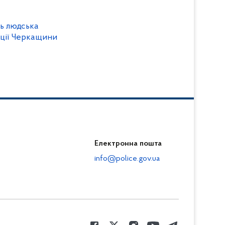
ь людська
ліції Черкащини
Електронна пошта
info@police.gov.ua