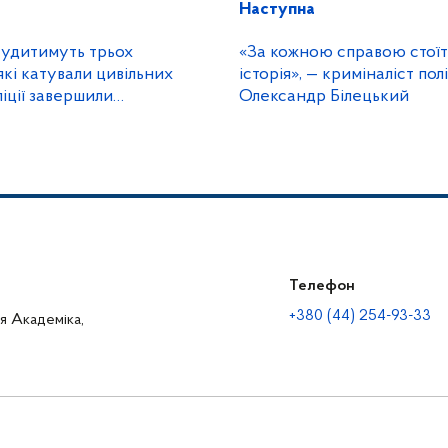
Наступна
удитимуть трьох
«За кожною справою стоїт
які катували цивільних
історія», — криміналіст по
ліції завершили
Олександр Білецький
Телефон
+380 (44) 254-93-33
ця Академіка,