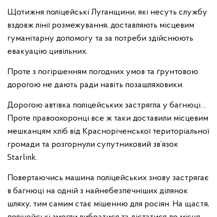
Щотижня поліцейські Луганщини, які несуть службу
вздовж лінії розмежування, доставляють місцевим
гуманітарну допомогу та за потреби здійснюють
евакуацію цивільних.
Проте з погіршенням погодних умов та ґрунтовою
дорогою не дають ради навіть позашляховики.
Дорогою автівка поліцейських застрягла у багнюці…
Проте правоохоронці все ж таки доставили місцевим
мешканцям хліб від Красноріченської територіальної
громади та розгорнули супутниковий зв’язок
Starlink.
Повертаючись машина поліцейських знову застрягає
в багнюці на одній з найнебезпечніших ділянок
шляху, тим самим стає мішенню для росіян. На щастя,