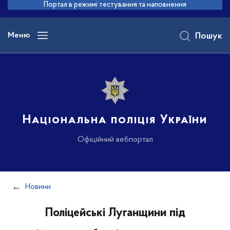
до
Портал в режимі тестування та наповнення
основного
вмісту
Меню
Пошук
Національна поліція України
Офіційний вебпортал
Новини
Поліцейські Луганщини під