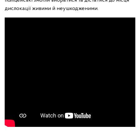
поліцейські змогли вибратися та дістатися до місця
дислокації живими й неушкодженими.