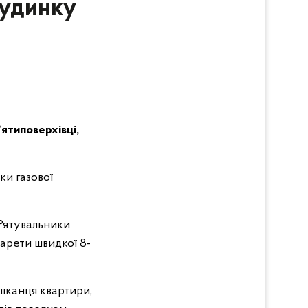
будинку
ʼятиповерхівці,
ки газової
 Рятувальники
арети швидкої 8-
ешканця квартири,