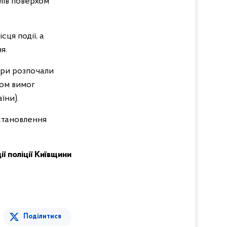
алів поверхом
ця події, а
ня.
ури розпочали
ом вимог
їни).
становлення
ії поліції Київщини
Поділитися