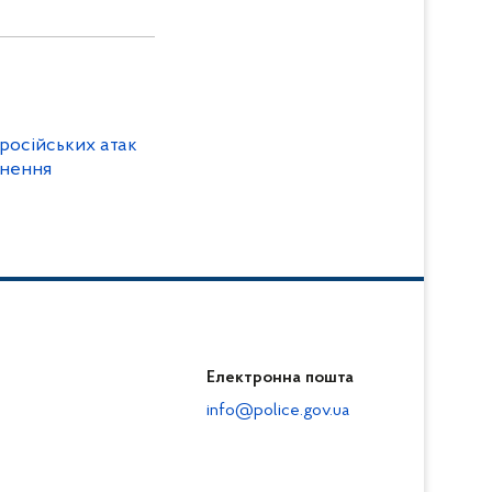
російських атак
анення
Електронна пошта
info@police.gov.ua