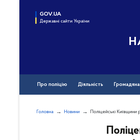
до
основного
GOV.UA
вмісту
Державні сайти України
Н
Про поліцію
Діяльність
Громадян
Назавжди в строю
Документи
Вак
Головна
Новини
Поліцейські Київщини розпочали досудове розслідув
Поліце