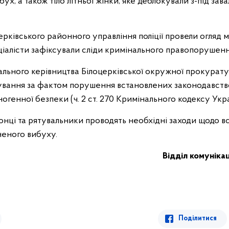
бух, а також тіло літньої жінки, яке деблокували з-під зав
рківського районного управління поліції провели огляд міс
ціалісти зафіксували сліди кримінального правопорушен
уального керівництва Білоцерківської окружної прокурат
ування за фактом порушення встановлених законодавств
огенної безпеки (ч. 2 ст. 270 Кримінального кодексу Укра
онці та рятувальники проводять необхідні заходи щодо в
еного вибуху.
Відділ комунікац
Поділитися