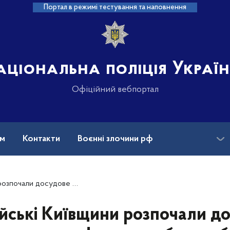
Портал в режимі тестування та наповнення
аціональна поліція Украї
Офіційний вебпортал
ам
Контакти
Воєнні злочини рф
ансії
Зниклі безвісти та ДНК
ання за фактом вибуху в будинку Білої Церкви
йські Київщини розпочали д