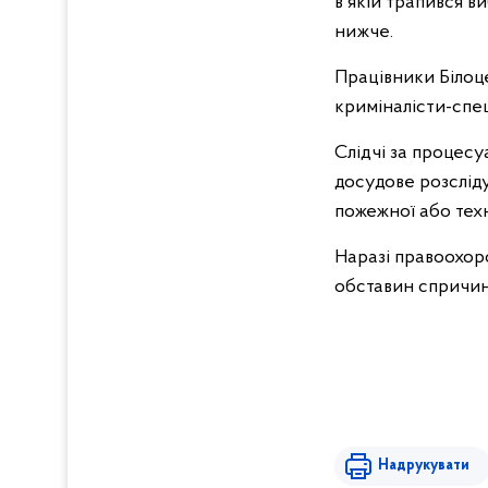
в якій трапився ви
нижче.
Працівники Білоце
криміналісти-спе
Слідчі за процес
досудове розслід
пожежної або техн
Наразі правоохор
обставин спричин
Надрукувати