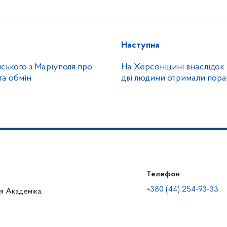
Наступна
йського з Маріуполя про
На Херсонщині внаслідок 
 та обмін
дві людини отримали пор
Телефон
+380 (44) 254-93-33
ця Академіка,