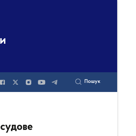
ни
Пошук
осудове