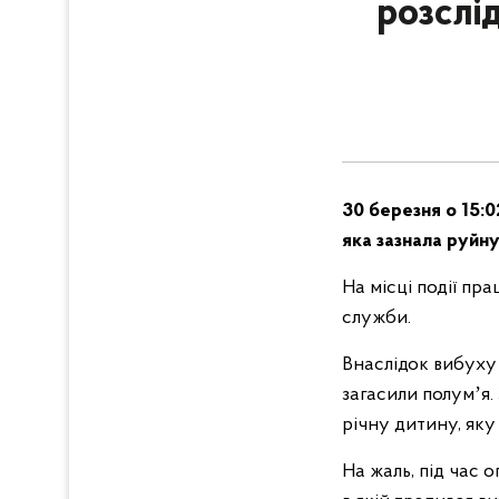
розслі
30 березня о 15:0
яка зазнала руйну
На місці події пр
служби.
Внаслідок вибуху 
загасили полумʼя
річну дитину, яку
На жаль, під час 