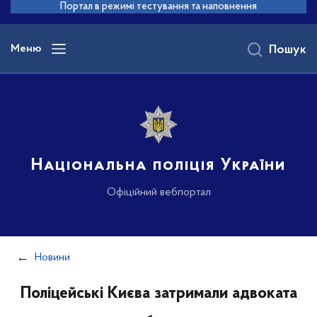
до
Портал в режимі тестування та наповнення
основного
вмісту
Меню
Пошук
Національна поліція України
Офіційний вебпортал
Новини
Поліцейські Києва затримали адвоката