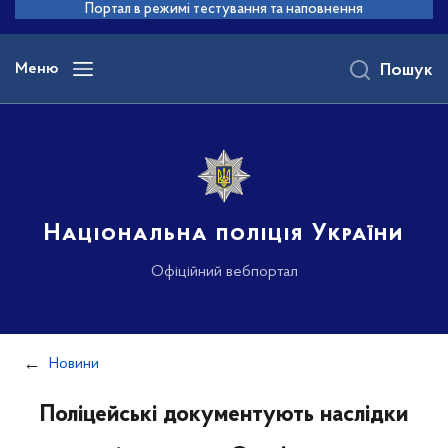
до
Портал в режимі тестування та наповнення
основного
вмісту
Меню
Пошук
Національна поліція України
Офіційний вебпортал
Новини
Поліцейські документують наслідки