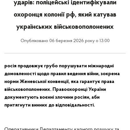
ударів: поліцейські ідентифікували
охоронця колонії рф, який катував
українських військовополонених
Опубліковано 06 березня 2026 року о 13:00
росія продовжує грубо порушувати міжнародні
домовленості щодо правил ведення війни, зокрема
норми Женевської конвенції, яка гарантує права
військовополонених. Правоохоронці України
документують воєнні злочини росіян, аби
притягнути винних до відповідальності.
Оперативники Департаменту карного розшуку та