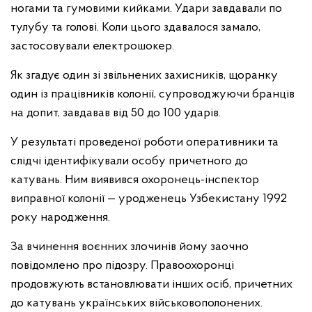
ногами та гумовими кийками. Удари завдавали по
тулубу та голові. Коли цього здавалося замало,
застосовували електрошокер.
Як згадує один зі звільнених захисників, щоранку
один із працівників колонії, супроводжуючи бранців
на допит, завдавав від 50 до 100 ударів.
У результаті проведеної роботи оперативники та
слідчі ідентифікували особу причетного до
катувань. Ним виявився охоронець-інспектор
виправної колонії — уродженець Узбекистану 1992
року народження.
За вчинення воєнних злочинів йому заочно
повідомлено про підозру. Правоохоронці
продовжують встановлювати інших осіб, причетних
до катувань українських військовополонених.