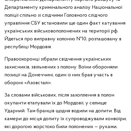
Департаменту кримінального аналізу Національної
поліції спільно зі слідчими Головного слідчого
управління СБУ встановили ще один факт катування
українських військовополонених на території рф.
Йдеться про виправну колонію №10, розташовану в
республіці Мордовія.
Правоохоронці зібрали свідчення українських
захисників, звільнених з полону. Воїни обороняли
позиції на Донеччині, один із них брав участь в
обороні «Азовсталі».
За словами військових, після захоплення в полон
окупанти етапували їх до Мордовії, у селище
Ударний. Там бранців щодня водили на допити. Від
камери до місця допиту їх супроводжували конвоїри,
які дорогою жорстоко били полонених — руками,