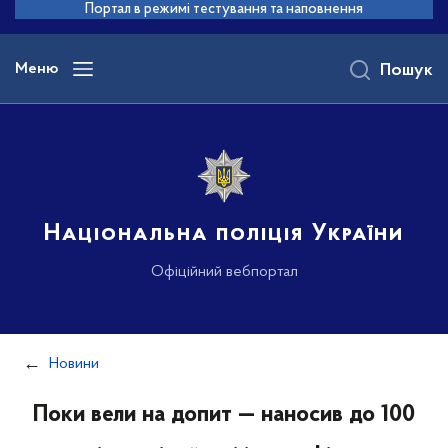
до
Портал в режимі тестування та наповнення
основного
вмісту
Меню
Пошук
Національна поліція України
Офіційний вебпортал
Новини
Поки вели на допит — наносив до 100