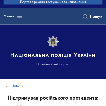
до
Портал в режимі тестування та наповнення
основного
вмісту
Меню
Пошук
Національна поліція України
Офіційний вебпортал
Новини
Підтримував російського президента: