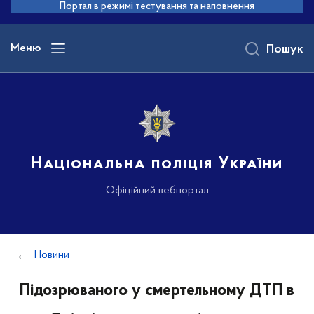
до
Портал в режимі тестування та наповнення
основного
вмісту
Меню
Пошук
Національна поліція України
Офіційний вебпортал
Новини
Підозрюваного у смертельному ДТП в