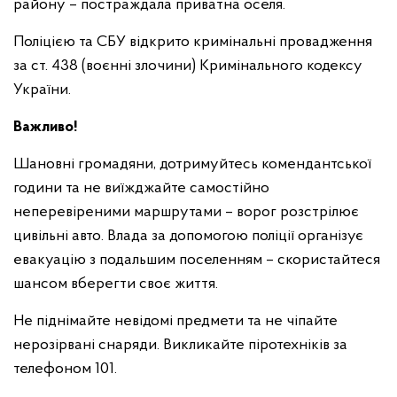
району – постраждала приватна оселя.
Поліцією та СБУ відкрито кримінальні провадження
за ст. 438 (воєнні злочини) Кримінального кодексу
України.
Важливо!
Шановні громадяни, дотримуйтесь комендантської
години та не виїжджайте самостійно
неперевіреними маршрутами – ворог розстрілює
цивільні авто. Влада за допомогою поліції організує
евакуацію з подальшим поселенням – скористайтеся
шансом вберегти своє життя.
Не піднімайте невідомі предмети та не чіпайте
нерозірвані снаряди. Викликайте піротехніків за
телефоном 101.