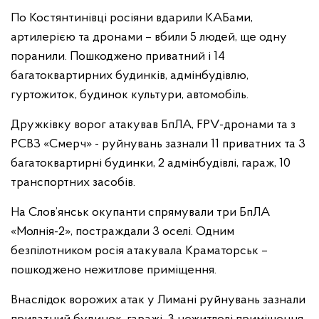
По Костянтинівці росіяни вдарили КАБами,
артилерією та дронами – вбили 5 людей, ще одну
поранили. Пошкоджено приватний і 14
багатоквартирних будинків, адмінбудівлю,
гуртожиток, будинок культури, автомобіль.
Дружківку ворог атакував БпЛА, FPV-дронами та з
РСВЗ «Смерч» - руйнувань зазнали 11 приватних та 3
багатоквартирні будинки, 2 адмінбудівлі, гараж, 10
транспортних засобів.
На Слов’янськ окупанти спрямували три БпЛА
«Молнія-2», постраждали 3 оселі. Одним
безпілотником росія атакувала Краматорськ –
пошкоджено нежитлове приміщення.
Внаслідок ворожих атак у Лимані руйнувань зазнали