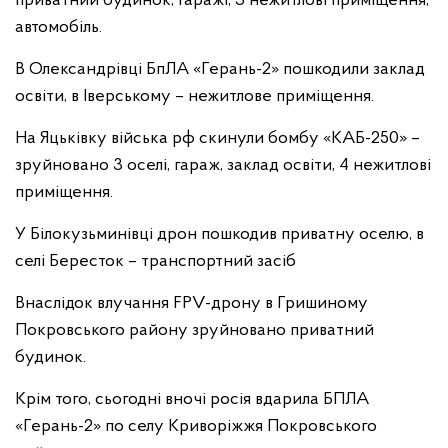
приватний будинок, гаражі, 3 нежитлові приміщення,
автомобіль.
В Олександрівці БпЛА «Герань-2» пошкодили заклад
освіти, в Іверському – нежитлове приміщення.
На Яцьківку війська рф скинули бомбу «КАБ-250» –
зруйновано 3 оселі, гараж, заклад освіти, 4 нежитлові
приміщення.
У Білокузьминівці дрон пошкодив приватну оселю, в
селі Бересток – транспортний засіб
Внаслідок влучання FPV-дрону в Гришиному
Покровського району зруйновано приватний
будинок.
Крім того, сьогодні вночі росія вдарила БПЛА
«Герань-2» по селу Криворіжжя Покровського