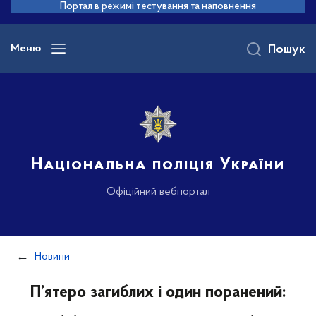
до
Портал в режимі тестування та наповнення
основного
вмісту
Меню
Пошук
Національна поліція України
Офіційний вебпортал
Новини
П’ятеро загиблих і один поранений: