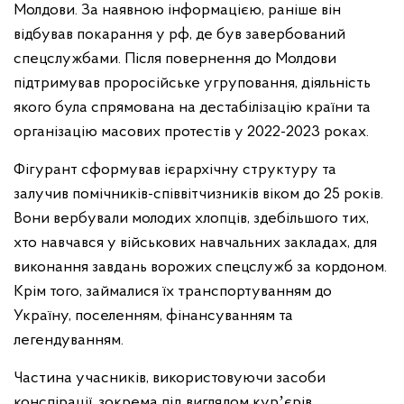
Молдови. За наявною інформацією, раніше він
відбував покарання у рф, де був завербований
спецслужбами. Після повернення до Молдови
підтримував проросійське угруповання, діяльність
якого була спрямована на дестабілізацію країни та
організацію масових протестів у 2022-2023 роках.
Фігурант сформував ієрархічну структуру та
залучив помічників-співвітчизників віком до 25 років.
Вони вербували молодих хлопців, здебільшого тих,
хто навчався у військових навчальних закладах, для
виконання завдань ворожих спецслужб за кордоном.
Крім того, займалися їх транспортуванням до
Україну, поселенням, фінансуванням та
легендуванням.
Частина учасників, використовуючи засоби
конспірації, зокрема під виглядом курʼєрів,