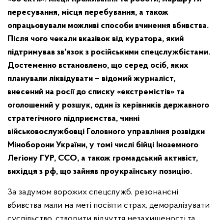
пересування, місця перебування, а також
опрацьовували можливі способи вчинення вбивства.
Після чого чекали вказівок від куратора, який
підтримував зв'язок з російськими спецслужбістами.
Достеменно встановлено, що серед осіб, яких
планували ліквідувати – відомий журналіст,
внесений на росії до списку «екстремістів» та
оголошений у розшук, один із керівників державного
стратегічного підприємства, чинні
військовослужбовці Головного управління розвідки
Міноборони України, у томі числі бійці Іноземного
Легіону ГУР, ССО, а також громадський активіст,
вихідця з рф, що зайняв проукраїнську позицію.
За задумом ворожих спецслужб, резонансні
вбивства мали на меті посіяти страх, деморалізувати
суспільство, створити відчуття незахищеності та