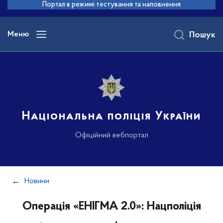
до
Портал в режимі тестування та наповнення
основного
вмісту
Меню
Пошук
Національна поліція України
Офіційний вебпортал
Новини
Операція «ЕНІГМА 2.0»: Нацполіція