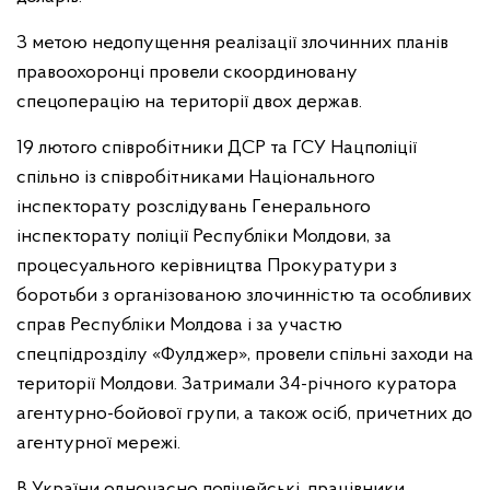
З метою недопущення реалізації злочинних планів
правоохоронці провели скоординовану
спецоперацію на території двох держав.
19 лютого співробітники ДСР та ГСУ Нацполіції
спільно із співробітниками Національного
інспекторату розслідувань Генерального
інспекторату поліції Республіки Молдови, за
процесуального керівництва Прокуратури з
боротьби з організованою злочинністю та особливих
справ Республіки Молдова і за участю
спецпідрозділу «Фулджер», провели спільні заходи на
території Молдови. Затримали 34-річного куратора
агентурно-бойової групи, а також осіб, причетних до
агентурної мережі.
В України одночасно поліцейські, працівники