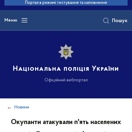
до
Портал в режимі тестування та наповнення
основного
вмісту
Меню
Пошук
Національна поліція України
Офіційний вебпортал
Новини
Окупанти атакували п'ять населених