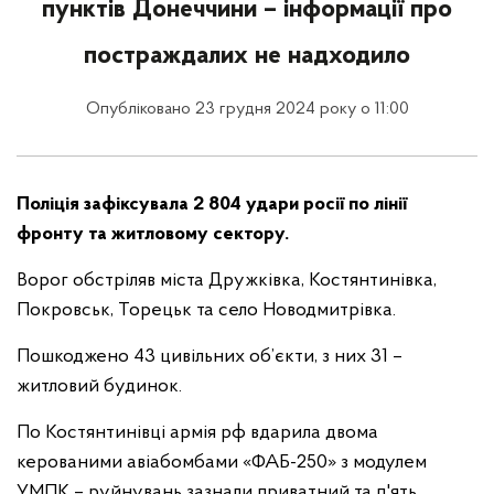
пунктів Донеччини – інформації про
постраждалих не надходило
Опубліковано 23 грудня 2024 року о 11:00
Поліція зафіксувала 2 804 удари росії по лінії
фронту та житловому сектору.
Ворог обстріляв міста Дружківка, Костянтинівка,
Покровськ, Торецьк та село Новодмитрівка.
Пошкоджено 43 цивільних об’єкти, з них 31 –
житловий будинок.
По Костянтинівці армія рф вдарила двома
керованими авіабомбами «ФАБ-250» з модулем
УМПК – руйнувань зазнали приватний та п'ять