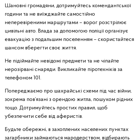
Шановні громадяни, дотримуйтесь комендантської
години та не виїжджайте самостійно
неперевіреними маршрутами – ворог розстрілює
цивільні авто. Влада за допомогою поліції організує
евакуацію з подальшим поселенням – скористайтеся
шансом вберегти своє життя.
Не підіймайте невідомі предмети та не чіпайте
нерозірвані снаряди. Викликайте піротехніків за
телефоном 101.
Попереджаємо про шахрайські схеми під час війни,
зокрема пов’язані з орендою житла, пошуком рідних
тощо. Дотримуйтесь простих правил, щоб
убезпечити себе від аферистів.
Будьте обережні, в захоплених населених пунктах
загарбники займаються мародерством, відбирають