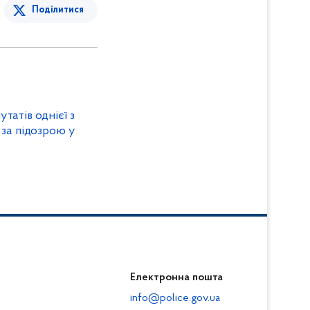
Поділитися
татів однієї з
 за підозрою у
Електронна пошта
info@police.gov.ua