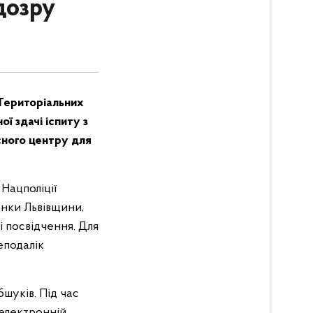
ідозру
 Територіальних
ї здачі іспиту з
існого центру для
Нацполіції
анки Львівщини,
 посвідчення. Для
еподалік
бшуків. Під час
 електронній