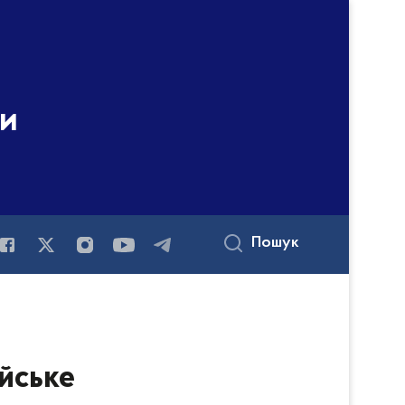
ни
Пошук
йське