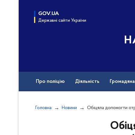
до
основного
GOV.UA
вмісту
Державні сайти України
Н
Про поліцію
Діяльність
Громадян
Назавжди в строю
Документи
Вак
Головна
Новини
Обіцяла допомогти отримати водійське пос
Обіц