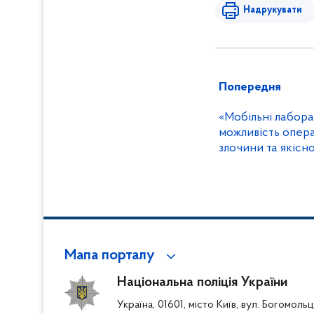
Надрукувати
Попередня
«Мобільні лабора
можливість опера
злочини та якісн
людському оку сл
криміналіст полі
Родзін
Мапа порталу
Національна поліція України
Україна, 01601, місто Київ, вул. Богомоль