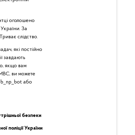
нтці оголошено
 України. За
 Триває слідство.
адач, які постійно
ії завдають
о, якщо вам
МВС, ви можете
vb_np_bot або
трішньої безпеки
ої поліції України