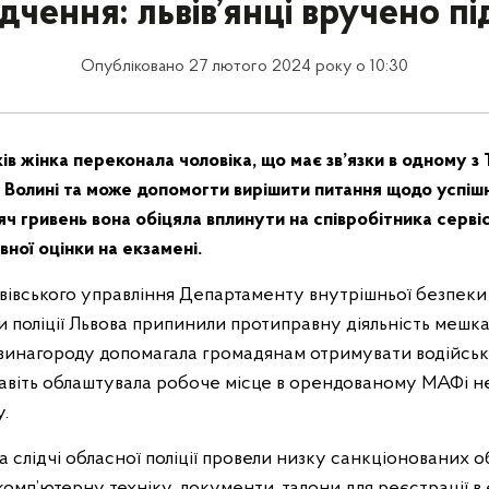
дчення: львів’янці вручено п
Опубліковано 27 лютого 2024 року о 10:30
ів жінка переконала чоловіка, що має зв’язки в одному з
 Волині та може допомогти вирішити питання щодо успішно
сяч гривень вона обіцяла вплинути на співробітника серв
ної оцінки на екзамені.
івського управління Департаменту внутрішньої безпеки 
ми поліції Львова припинили протиправну діяльність мешк
 винагороду допомагала громадянам отримувати водійські
навіть облаштувала робоче місце в орендованому МАФі н
.
 слідчі обласної поліції провели низку санкціонованих о
комп’ютерну техніку, документи, талони для реєстрації в