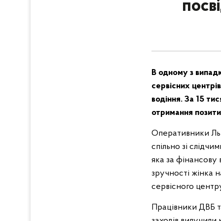
посві
В одному з випадк
сервісних центрів
водіння. За 15 ти
отримання позитив
Оперативники Льв
спільно зі слідчи
яка за фінансову
зручності жінка 
сервісного центру
Працівники ДВБ та
заходів вилучили 