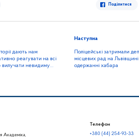
Поділитися
Наступна
торії дають нам
Поліцейські затримали депу
тивно реагувати на всі
місцевих рад на Львівщині
о вилучати невидиму
одержанні хабара
ідову інформацію», -
ції Одещини Анатолій
Телефон
+380 (44) 254-93-33
ця Академіка,