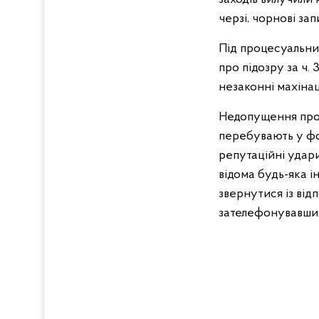
черзі, чорнові зап
Під процесуальни
про підозру за ч.
незаконні махінац
Недопущення прояв
перебувають у фок
репутаційні удар
відома будь-яка 
звернутися із ві
зателефонувавши н