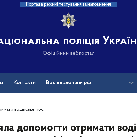
Портал в режимі тестування та наповнення
аціональна поліція Украї
Офіційний вебпортал
ам
Контакти
Воєнні злочини рф
ансії
Зниклі безвісти та ДНК
відчення: львів’янці вручено підозру
яла допомогти отримати воді