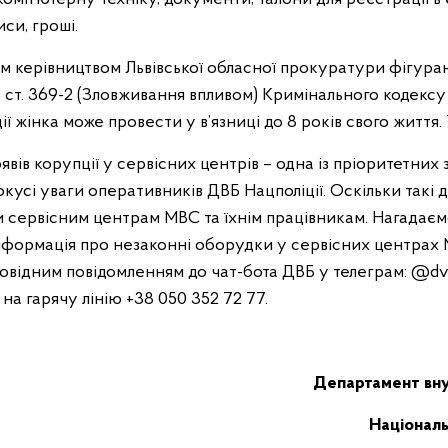
иси, гроші.
м керівництвом Львівської обласної прокуратури фігура
 3 ст. 369-2 (Зловживання впливом) Кримінального кодексу
ії жінка може провести у в’язниці до 8 років свого життя.
ів корупції у сервісних центрів – одна із пріоритетних з
усі уваги оперативників ДВБ Нацполіції. Оскільки такі д
и сервісним центрам МВС та їхнім працівникам. Нагадаєм
інформація про незаконні оборудки у сервісних центрах 
дповідним повідомленням до чат-бота ДВБ у телеграм: @d
а гарячу лінію +38 050 352 72 77.
Департамент вну
Національн