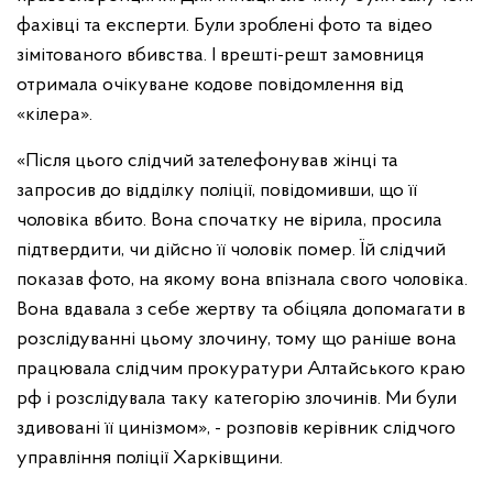
фахівці та експерти. Були зроблені фото та відео
зімітованого вбивства. І врешті-решт замовниця
отримала очікуване кодове повідомлення від
«кілера».
«Після цього слідчий зателефонував жінці та
запросив до відділку поліції, повідомивши, що її
чоловіка вбито. Вона спочатку не вірила, просила
підтвердити, чи дійсно її чоловік помер. Їй слідчий
показав фото, на якому вона впізнала свого чоловіка.
Вона вдавала з себе жертву та обіцяла допомагати в
розслідуванні цьому злочину, тому що раніше вона
працювала слідчим прокуратури Алтайського краю
рф і розслідувала таку категорію злочинів. Ми були
здивовані її цинізмом», - розповів керівник слідчого
управління поліції Харківщини.