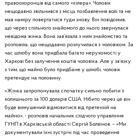
правоохоронців від самого «кілера». Чоловік
нещодавно звільнився з місць позбавлення волі та не
мав наміру повертатися туди знову. Він повідомив,
що через спільного знайомого до нього звернулася
невідома жінка. Вона зав’язала з ним знайомство та
розповіла, що нещодавно розлучилася з чоловіком. За
час шлюбу вона придбала багато нерухомості у
Харкові без залучення коштів чоловіка. Але у зв’язку
з тим, що майно було придбане у шлюбі, чоловік
претендує на половину.
«Жінка запропонувала спочатку сильно побити її
колишнього за 100 доларів США. Нібито через це він
буде вимушений відмовитися від претензій на
майно», - розповів начальник слідчого управління
ГУНП в Харківській області Сергій Болвінов. – «Ми
документували їхні зустрічі під час проведення