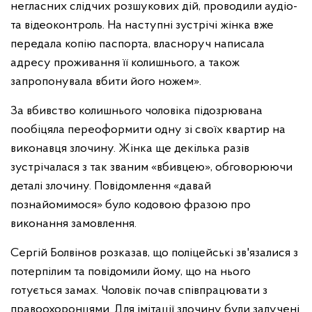
негласних слідчих розшукових дій, проводили аудіо-
та відеоконтроль. На наступні зустрічі жінка вже
передала копію паспорта, власноруч написала
адресу проживання її колишнього, а також
запропонувала вбити його ножем».
За вбивство колишнього чоловіка підозрювана
пообіцяла переоформити одну зі своїх квартир на
виконавця злочину. Жінка ще декілька разів
зустрічалася з так званим «вбивцею», обговорюючи
деталі злочину. Повідомлення «давай
познайомимося» було кодовою фразою про
виконання замовлення.
Сергій Болвінов розказав, що поліцейські зв'язалися з
потерпілим та повідомили йому, що на нього
готується замах. Чоловік почав співпрацювати з
правоохоронцями. Для імітації злочину були залучені