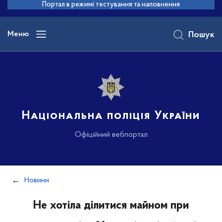
до
Портал в режимі тестування та наповнення
основного
вмісту
Меню
Пошук
Національна поліція України
Офіційний вебпортал
Новини
Не хотіла ділитися майном при