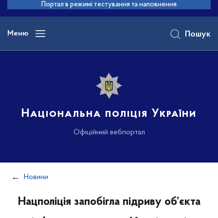
до
Портал в режимі тестування та наповнення
основного
вмісту
Меню
Пошук
Національна поліція України
Офіційний вебпортал
Новини
Нацполіція запобігла підриву об’єкта