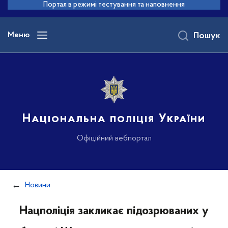
до
Портал в режимі тестування та наповнення
основного
вмісту
Меню
Пошук
Національна поліція України
Офіційний вебпортал
Новини
Нацполіція закликає підозрюваних у