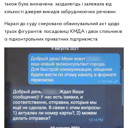
також була визначена заздалегідь і залежала від
кількості джерел викидів забруднюючих речовин.
Наразі до суду скеровано обвинувальний акт щодо
трьох фігурантів: посадовиці КМДА і двох спільників
із підконтрольних приватних підприємств.