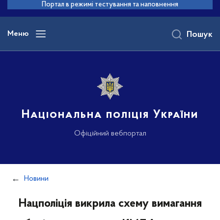
до
Портал в режимі тестування та наповнення
основного
вмісту
Меню
Пошук
Національна поліція України
Офіційний вебпортал
Новини
Нацполіція викрила схему вимагання