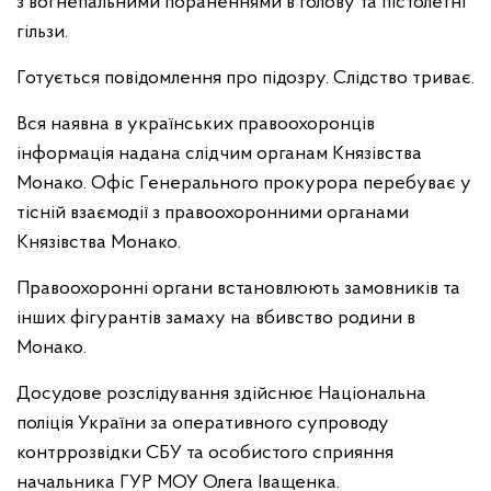
з вогнепальними пораненнями в голову та пістолетні
гільзи.
Готується повідомлення про підозру. Слідство триває.
Вся наявна в українських правоохоронців
інформація надана слідчим органам Князівства
Монако. Офіс Генерального прокурора перебуває у
тісній взаємодії з правоохоронними органами
Князівства Монако.
Правоохоронні органи встановлюють замовників та
інших фігурантів замаху на вбивство родини в
Монако.
Досудове розслідування здійснює Національна
поліція України за оперативного супроводу
контррозвідки СБУ та особистого сприяння
начальника ГУР МОУ Олега Іващенка.