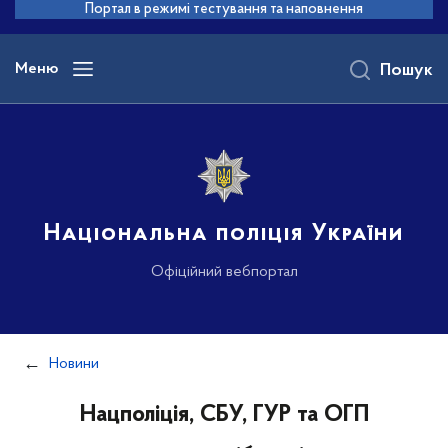
до
Портал в режимі тестування та наповнення
основного
вмісту
Меню
Пошук
Національна поліція України
Офіційний вебпортал
Новини
Нацполіція, СБУ, ГУР та ОГП