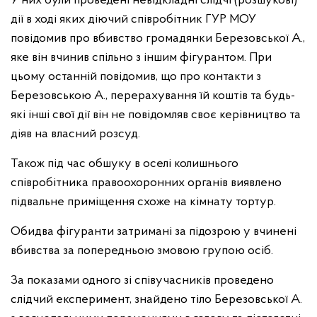
У них були проведені невідкладні слідчі (розшукові)
дії в ході яких діючий співробітник ГУР МОУ
повідомив про вбивство громадянки Березовської А.,
яке він вчинив спільно з іншим фігурантом. При
цьому останній повідомив, що про контакти з
Березовською А., перерахування їй коштів та будь-
які інші свої дії він не повідомляв своє керівництво та
діяв на власний розсуд.
Також під час обшуку в оселі колишнього
співробітника правоохоронних органів виявлено
підвальне приміщення схоже на кімнату тортур.
Обидва фігуранти затримані за підозрою у вчинені
вбивства за попередньою змовою групою осіб.
За показами одного зі співучасників проведено
слідчий експеримент, знайдено тіло Березовської А.