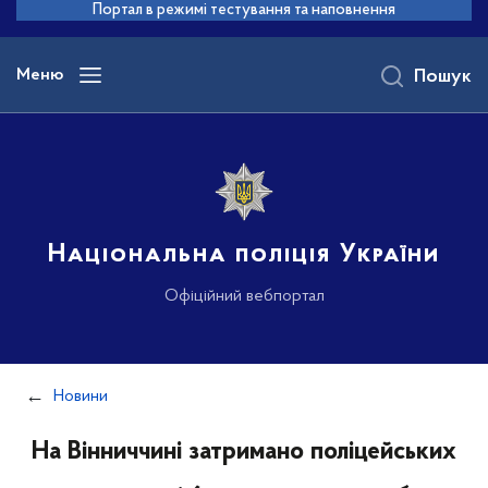
до
Портал в режимі тестування та наповнення
основного
вмісту
Меню
Пошук
Національна поліція України
Офіційний вебпортал
Новини
На Вінниччині затримано поліцейських