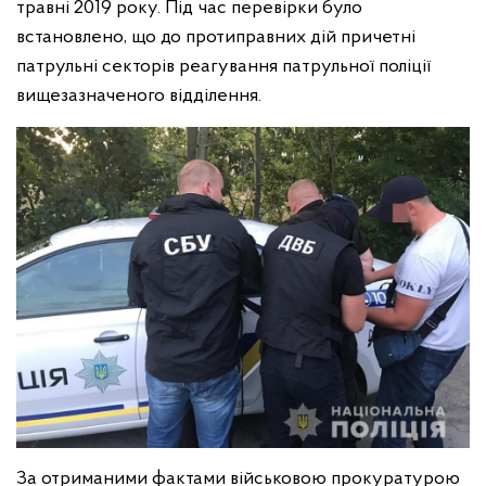
травні 2019 року. Під час перевірки було
встановлено, що до протиправних дій причетні
патрульні секторів реагування патрульної поліції
вищезазначеного відділення.
За отриманими фактами військовою прокуратурою