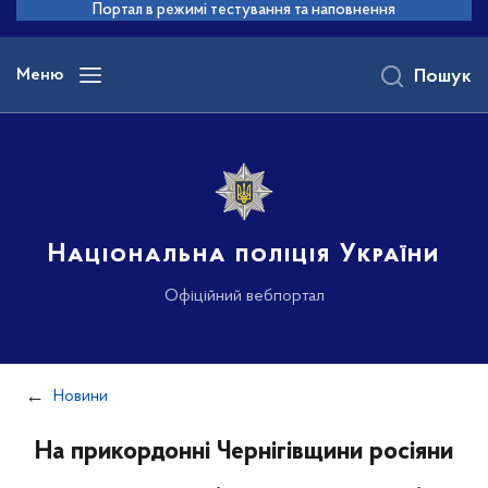
до
Портал в режимі тестування та наповнення
основного
вмісту
Меню
Пошук
Національна поліція України
Офіційний вебпортал
Новини
На прикордонні Чернігівщини росіяни