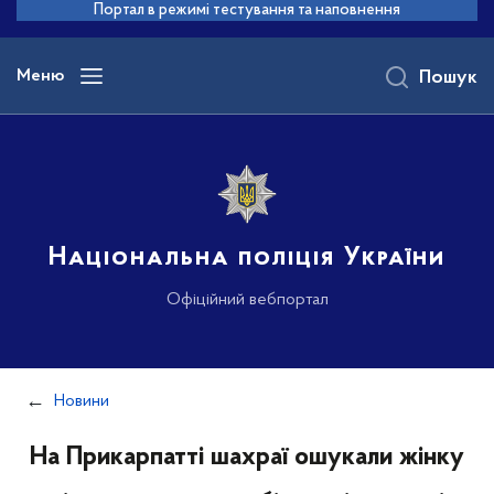
до
Портал в режимі тестування та наповнення
основного
вмісту
Меню
Пошук
Національна поліція України
Офіційний вебпортал
Новини
На Прикарпатті шахраї ошукали жінку