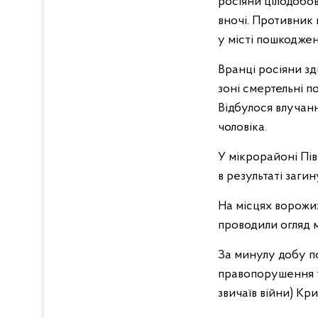
росіяни цілодобо
вночі. Противник
у місті пошкоджен
Вранці росіяни з
зоні смертельні 
Відбулося влучанн
чоловіка.
У мікрорайоні Пів
в результаті заги
На місцях ворожи
проводили огляд м
За минулу добу по
правопорушення та
звичаїв війни) Кр