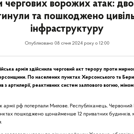
и чергових ворожих атак: дв
гинули та пошкоджено цивіл
інфраструктуру
Опубліковано 08 січня 2024 року о 12:00
ійська армія здійснила черговий акт терору проти мирно
рсонщини. По населених пунктах Херсонського та Бери
в з артилерії, реактивних систем залпового вогню, міномет
ак армії рф потерпали Милове, Республіканець, Червоний М
нктах пошкоджено щонайменше 12 приватних будинків, м
.