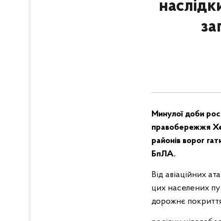
наслідк
за
Минулої доби рос
правобережжя Хе
районів ворог гати
БпЛА.
Від авіаційних ат
цих населених пу
дорожнє покриття