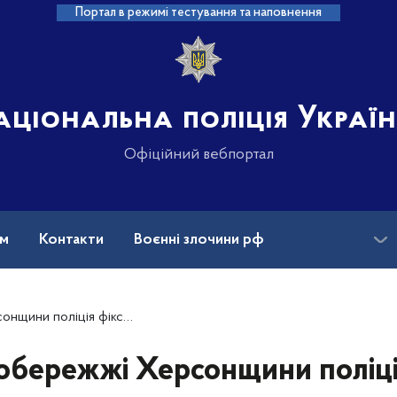
Портал в режимі тестування та наповнення
аціональна поліція Украї
Офіційний вебпортал
ам
Контакти
Воєнні злочини рф
ансії
Зниклі безвісти та ДНК
так: двоє людей загинули та пошкоджено цивільну інфраструктуру
обережжі Херсонщини поліці