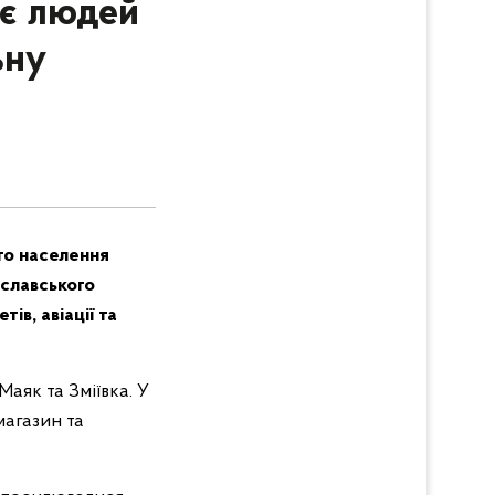
оє людей
ьну
го населення
славського
ів, авіації та
аяк та Зміївка. У
агазин та