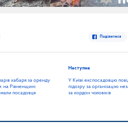
Поділитися
Наступна
ларів хабаря за оренду
У Київі експосадовцю пов
и: на Рівненщині
підозру за організацію не
имали посадовця
за кордон чоловіків