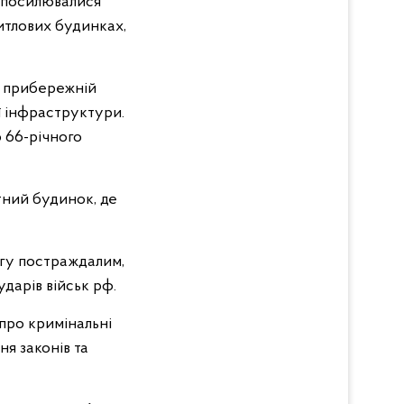
и посилювалися
итлових будинках,
У прибережній
ї інфраструктури.
 66-річного
тний будинок, де
огу постраждалим,
ударів військ рф.
 про кримінальні
ня законів та