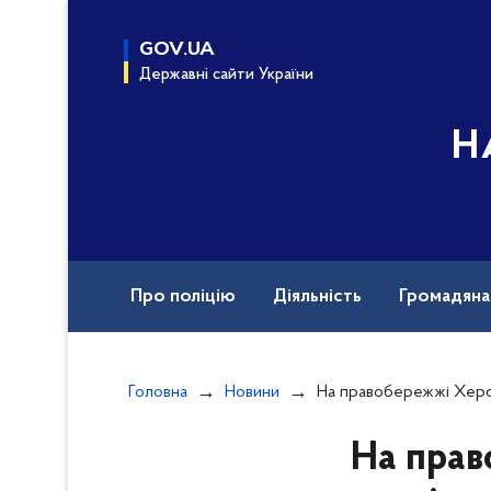
до
основного
GOV.UA
вмісту
Державні сайти України
Н
Про поліцію
Діяльність
Громадян
Назавжди в строю
Документи
Вак
Головна
Новини
На правобережжі Херсонщини поліція фіксує наслідки чергових ворожих а
На прав