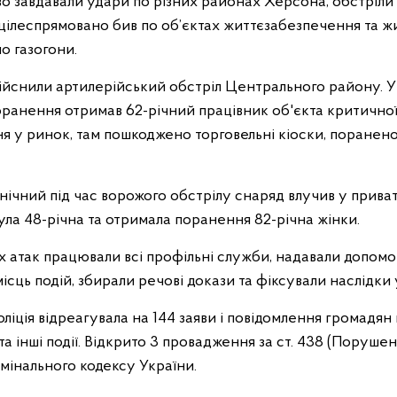
во завдавали удари по різних районах Херсона, обстріл
 цілеспрямовано бив по об’єктах життєзабезпечення та ж
о газогони.
дійснили артилерійський обстріл Центрального району. 
поранення отримав 62-річний працівник об'єкта критично
я у ринок, там пошкоджено торговельні кіоски, поранено
нічний під час ворожого обстрілу снаряд влучив у прива
нула 48-річна та отримала поранення 82-річна жінки.
х атак працювали всі профільні служби, надавали допом
ісць подій, збирали речові докази та фіксували наслідки 
ліція відреагувала на 144 заяви і повідомлення громадян
 інші події. Відкрито 3 провадження за ст. 438 (Порушен
имінального кодексу України.