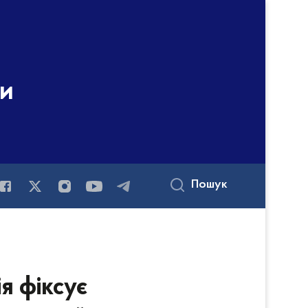
ни
Пошук
я фіксує