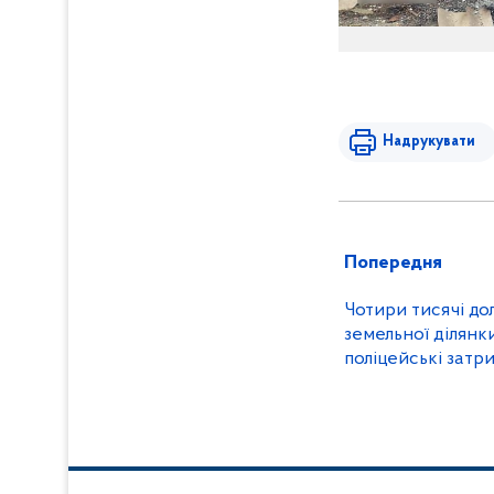
Надрукувати
Попередня
Чотири тисячі до
земельної ділянк
поліцейські затр