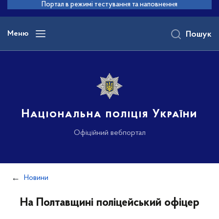
до
Портал в режимі тестування та наповнення
основного
вмісту
Меню
Пошук
Національна поліція України
Офіційний вебпортал
Новини
На Полтавщині поліцейський офіцер