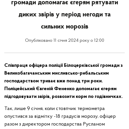
громади допомагає єгерям рятувати
диких звірів у період негоди та
сильних морозів
Опубліковано 11 січня 2024 року о 12:00
Співпраця офіцера поліції Білоцерківської громади з
Великобагачанським мисливсько-рибальським
господарством триває вже понад три роки.
Поліцейський Євгеній Фененко допомагає єгерям
підгодовувати звірів, розвозити корм по годівничках.
Так, лише 9 січня, коли стовпчик термометра
опустився за відмітку -18 градусів морозу, офіцер
разом з директором господарства Русланом