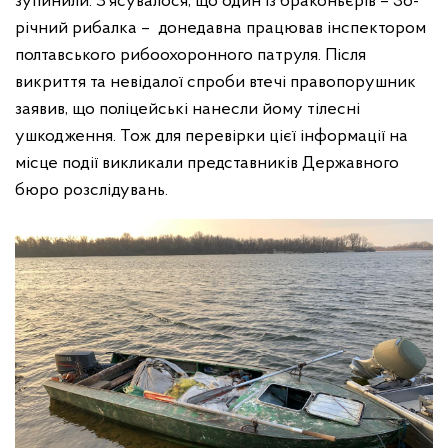
зупинили. З’ясувалося, що один із браконьєрів – 36-
річний рибалка – донедавна працював інспектором
полтавського рибоохоронного патруля. Після
викриття та невідалої спроби втечі правопорушник
заявив, що поліцейські нанесли йому тілесні
ушкодження. Тож для перевірки цієї інформації на
місце події викликали представників Державного
бюро розслідувань.