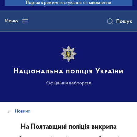
до
Портал в режимі тестування та наповнення
основного
вмісту
Меню
Пошук
Національна поліція України
Офіційний вебпортал
Новини
На Полтавщині поліція викрила