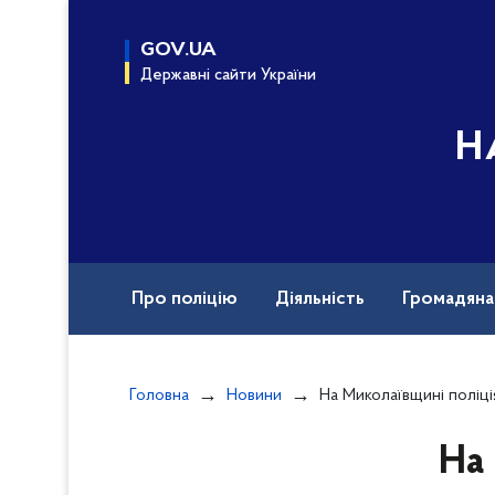
до
основного
GOV.UA
вмісту
Державні сайти України
Н
Про поліцію
Діяльність
Громадян
Назавжди в строю
Документи
Вак
Головна
Новини
На Миколаївщині поліція затримала зловми
На 