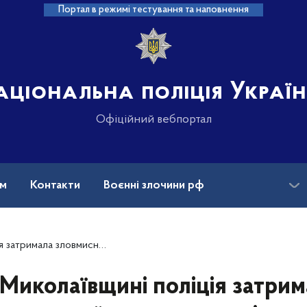
Портал в режимі тестування та наповнення
аціональна поліція Украї
Офіційний вебпортал
ам
Контакти
Воєнні злочини рф
ансії
Зниклі безвісти та ДНК
сника, який викрав малолітню дівчинку
Миколаївщині поліція затри