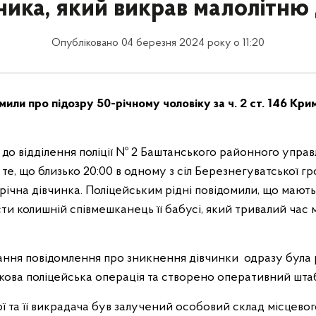
ика, який викрав малолітню
Опубліковано 04 березня 2024 року о 11:20
омили про підозру 50-річному чоловіку за ч. 2 ст. 146 Кри
 до відділення поліції № 2 Баштанського районного упра
те, що близько 20:00 в одному з сіл Березнегуватської г
річна дівчинка. Поліцейським рідні повідомили, що мають
ти колишній співмешканець її бабусі, який тривалий час 
ння повідомлення про зникнення дівчинки одразу була 
ова поліцейська операція та створено оперативний шта
 та її викрадача був залучений особовий склад місцевог