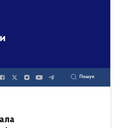
ни
Пошук
мала