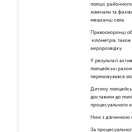
поліції, районного
ювенали та фахівці
мешканці села.
Правоохоронці обс
кілометрів, також
аеророзвідку.
У результаті акт
поліцейські разом
переховувався зл
Дитину поліцейськ
доставили до полі
процесуального к
Нині з дівчинкою
За процесуальног