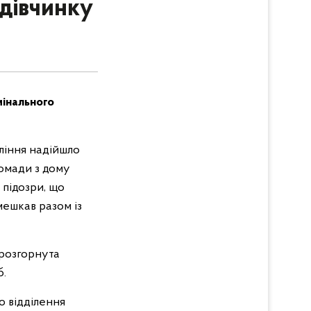
 дівчинку
мінального
вління надійшло
ромади з дому
 підозри, що
мешкав разом із
розгорнута
б.
о відділення