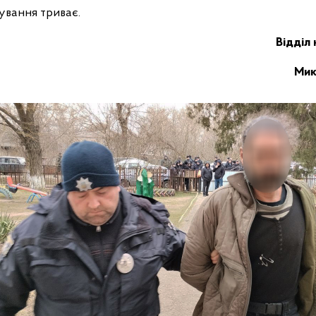
ування триває.
Відділ 
Мик