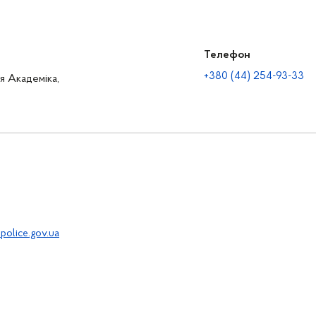
Телефон
+380 (44) 254-93-33
ця Академіка,
police.gov.ua