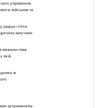
дчого управління,
логи, військові та
 радіусі п'яти
в дитини залучили
за межами села
у якій
вдника ж
ного
мили затриманому