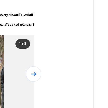
комунікації поліції
олаївської області
1 з 3