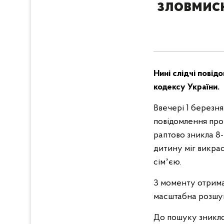
зловмисн
Нині слідчі повід
кодексу України.
Ввечері 1 березня
повідомлення про 
раптово зникла 8-
дитину міг викрас
сімʼєю.
З моменту отрима
масштабна розшук
До пошуку зниклої