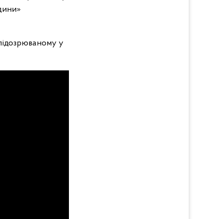
юдини»
 підозрюваному у