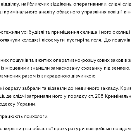
 відділку, найближчих відділень, оперативники, слідчі слі
 кримінального аналізу обласного управління поліції, кіно
тежили усі будівлі та приміщення селища і його околиці у
 оглянули колодязі, лісосмуги, пустирі та поля. До пошукі
ивних пошуків та вжитих оперативно-розшукових заходів 
 із місцевими знайшли замасковану схованку під землею, 
овмисник разом із викраденою дівчинкою.
і одразу забрали та відвезли до медичного закладу. Кри
ції, де слідчі затримали його у порядку ст. 208 Криміналь
одексу України.
 працюють психологи.
о керівництва обласної прокуратури поліцейські повідо