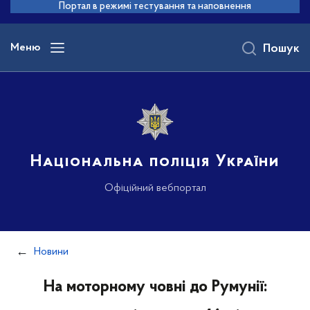
до
Портал в режимі тестування та наповнення
основного
вмісту
Меню
Пошук
Національна поліція України
Офіційний вебпортал
Новини
На моторному човні до Румунії: