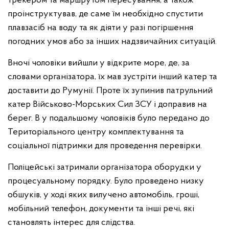
трекером та маршрутом пересування, а також
проінструктував, де саме їм необхідно спустити
плавзасіб на воду та як діяти у разі погіршення
погодних умов або за інших надзвичайних ситуацій.
Вночі чоловіки вийшли у відкрите море, де, за
словами організатора, їх мав зустріти інший катер та
доставити до Румунії. Проте їх зупинив патрульний
катер Військово-Морських Сил ЗСУ і доправив на
берег. В у подальшому чоловіків було передано до
Територіального центру комплектування та
соціальної підтримки для проведення перевірки.
Поліцейські затримали організатора оборудки у
процесуальному порядку. Було проведено низку
обшуків, у ході яких вилучено автомобіль, гроші,
мобільний телефон, документи та інші речі, які
становлять інтерес для слідства.