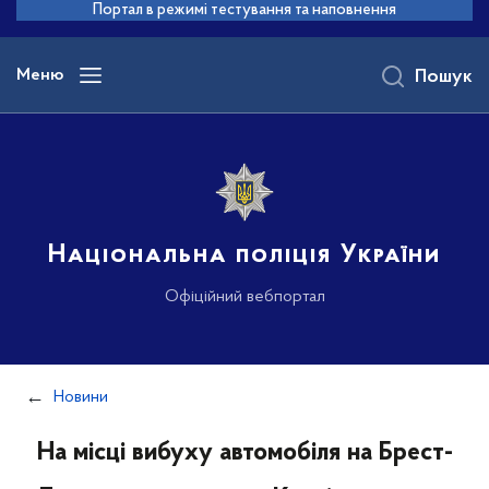
до
Портал в режимі тестування та наповнення
основного
вмісту
Меню
Пошук
Національна поліція України
Офіційний вебпортал
Новини
На місці вибуху автомобіля на Брест-