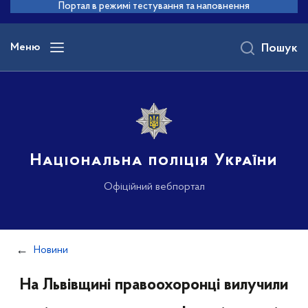
до
Портал в режимі тестування та наповнення
основного
вмісту
Меню
Пошук
Національна поліція України
Офіційний вебпортал
Новини
На Львівщині правоохоронці вилучили