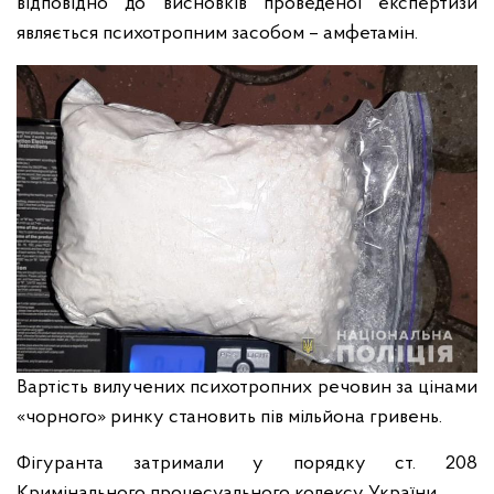
відповідно до висновків проведеної експертизи
являється психотропним засобом – амфетамін.
Вартість вилучених психотропних речовин за цінами
«чорного» ринку становить пів мільйона гривень.
Фігуранта затримали у порядку ст. 208
Кримінального процесуального кодексу України.