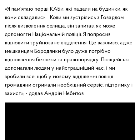
«Я пам’ятаю перші КАБи, які падали на будинки, як
вони складались... Коли ми зустрілись з Говардом
після визволення селища, він запитав, як може
допомогти Національній поліції. Я попросив
відновити зруйноване відділення. Це важливо, адже
мешканцям Бородянки було дуже потрібно
відновлення безпеки та правопорядку. Поліцейські
допомагали людям у найстрашніший час, і ми
зробили все, щоб у новому відділенні поліції
громадяни отримали необхідний сервіс, підтримку і
захист», - додав Андрій Нєбитов.