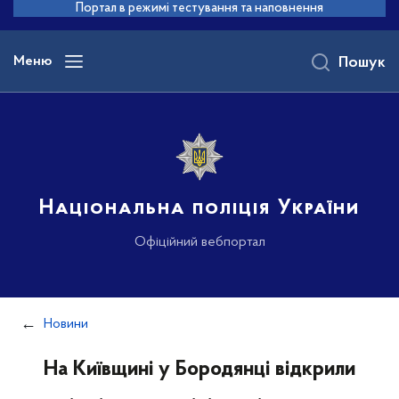
до
Портал в режимі тестування та наповнення
основного
вмісту
Меню
Пошук
Національна поліція України
Офіційний вебпортал
Новини
На Київщині у Бородянці відкрили