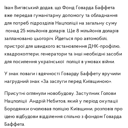
Іван Вигівський додав, що Фонд Говарда Баффета
вже передав гуманітарну допомогу та обладнання
для потреб підрозділів Нацполіції на загальну суму
понад 25 мільйонів доларів. Ще 8 мільйонів доларів
заплановано цьогоріч. Йдеться про автомобілі,
пристрої для швидкого встановлення ДНК-профілю,
квадрокоптери, генератори та інші необхідні засоби
для посилення української поліції в умовах війни.
У знак поваги і вдячності Говарду Баффету вручили
нагрудний знак «За заслуги перед Київщиною».
Присутні оглянули новобудову. Заступник Голови
Нацполіції Андрій Нєбитов, який у період окупації
Бородянки очолював поліцію Київщини, розповів про
ідею відбудови відділення спільно з фондом Говарда
Баффета.