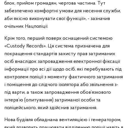
блок, прийом громадян, чергова частина. Тут
забезпечено комфортні умови для несення служби,
аби якісно виконувати свої функції», - зазначив
очільник Нацполіції.
Крім того, перший поверх оснащений системою
«Custody Records». Ця система призначена для
покращення стандартів захисту прав затриманих
осіб внаслідок запровадження електронної фіксації
інформації про всі дії щодо осіб, які перебувають під
контролем поліції з моменту фактичного затримання
і поміщення до слідчого ізолятора або звільнення з-
під варти, а також запровадження обов’язкового
інтерв’ю (опитування) затриманої особи та
поліцейського, який здійснив затримання.
Нова будівля обладнана вентиляцією і генератором,
який дозволить працювати відділенню поліції навіть в