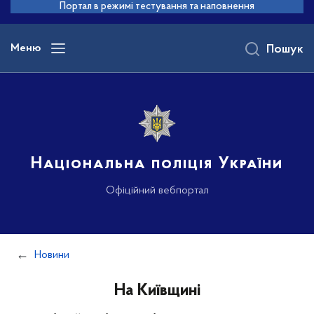
до
Портал в режимі тестування та наповнення
основного
вмісту
Меню
Пошук
Національна поліція України
Офіційний вебпортал
Новини
На Київщині