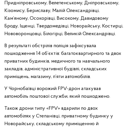
Придніпровському, Велетенському, Дніпровському,
Кізомису, Бериславу, Малій Олександрівці,
Кам’яному, Осокорівці, Високому, Давидовому
Броду, Іщенці, Твердомедівці, Новорайську, Костирці,
Нововоронцовці, Білогірці, Великій Олександрівці.
В результаті обстрілів поліція зафіксувала
пошкодження 14 об’єктів: багатоквартирного та двох
приватних будинків, медичного та навчального
закладів, адміністративної будівлі, складських
приміщень, магазину, п’яти автомобілів.
У Чорнобаївці ворожий FPV-дрон атакував
автомобіль поштової служби, який пошкоджено.
Також дрони типу «FPV» вдарили по двох
автомобілях у Степанівці, приватному будинку у
Новорайську, складському приміщенню й