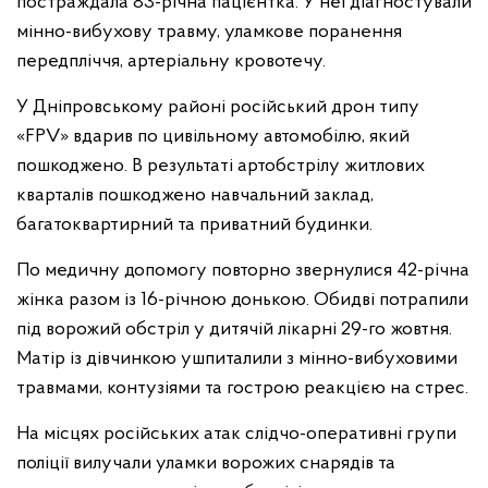
постраждала 83-річна пацієнтка. У неї діагностували
мінно-вибухову травму, уламкове поранення
передпліччя, артеріальну кровотечу.
У Дніпровському районі російський дрон типу
«FPV» вдарив по цивільному автомобілю, який
пошкоджено. В результаті артобстрілу житлових
кварталів пошкоджено навчальний заклад,
багатоквартирний та приватний будинки.
По медичну допомогу повторно звернулися 42-річна
жінка разом із 16-річною донькою. Обидві потрапили
під ворожий обстріл у дитячій лікарні 29-го жовтня.
Матір із дівчинкою ушпиталили з мінно-вибуховими
травмами, контузіями та гострою реакцією на стрес.
На місцях російських атак слідчо-оперативні групи
поліції вилучали уламки ворожих снарядів та