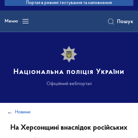
до
Портал в режимі тестування та наповнення
основного
вмісту
Меню
Пошук
Національна поліція України
Офіційний вебпортал
Новини
На Херсонщині внаслідок російських