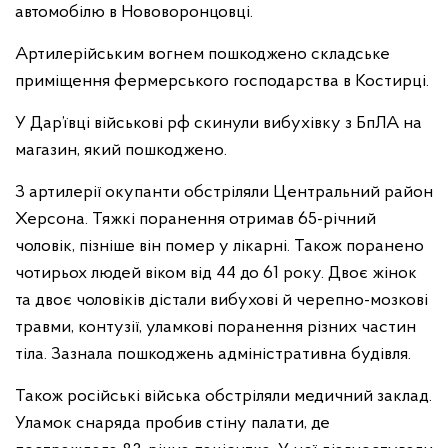
автомобілю в Нововоронцовці.
Артилерійським вогнем пошкоджено складське
приміщення фермерського господарства в Костирці.
У Дар’ївці військові рф скинули вибухівку з БпЛА на
магазин, який пошкоджено.
З артилерії окупанти обстріляли Центральний район
Херсона. Тяжкі поранення отримав 65-річний
чоловік, пізніше він помер у лікарні. Також поранено
чотирьох людей віком від 44 до 61 року. Двоє жінок
та двоє чоловіків дістали вибухові й черепно-мозкові
травми, контузії, уламкові поранення різних частин
тіла. Зазнала пошкоджень адміністративна будівля.
Також російські війська обстріляли медичний заклад.
Уламок снаряда пробив стіну палати, де