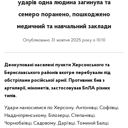
ударів одна людина загинула та
семеро поранено, пошкоджено
медичний та навчальний заклади
Опубліковано 31 жовтня 2025 року о 10:10
Деокуповані населені пункти Херсонського та
Бериславського районів вкотре перебували під
обстрілами російської армії. Противник бив з
артилерії, мінометів, застосовував БпЛА різних
типів.
Удари наносилися по Херсону, Антонівці, Софіївці,
Наддніпрянському, Білозерці, Степанівці,
Чорнобаївці, Садовому, Дар’ївці, Томиній Балці,