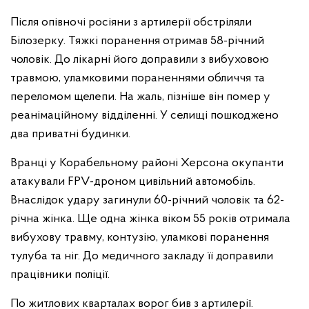
Після опівночі росіяни з артилерії обстріляли
Білозерку. Тяжкі поранення отримав 58-річний
чоловік. До лікарні його доправили з вибуховою
травмою, уламковими пораненнями обличчя та
переломом щелепи. На жаль, пізніше він помер у
реанімаційному відділенні. У селищі пошкоджено
два приватні будинки.
Вранці у Корабельному районі Херсона окупанти
атакували FPV-дроном цивільний автомобіль.
Внаслідок удару загинули 60-річний чоловік та 62-
річна жінка. Ще одна жінка віком 55 років отримала
вибухову травму, контузію, уламкові поранення
тулуба та ніг. До медичного закладу її доправили
працівники поліції.
По житлових кварталах ворог бив з артилерії.