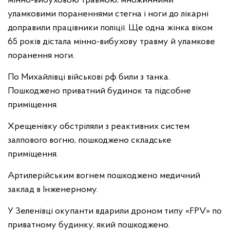
мінно-вибуховою травмою, множинними
уламковими пораненнями стегна і ноги до лікарні
доправили працівники поліції. Ще одна жінка віком
65 років дістала мінно-вибухову травму й уламкове
поранення ноги.
По Михайлівці військові рф били з танка.
Пошкоджено приватний будинок та підсобне
приміщення.
Хрещенівку обстріляли з реактивних систем
залпового вогню, пошкоджено складське
приміщення.
Артилерійським вогнем пошкоджено медичний
заклад в Інженерному.
У Зеленівці окупанти вдарили дроном типу «FPV» по
приватному будинку, який пошкоджено.