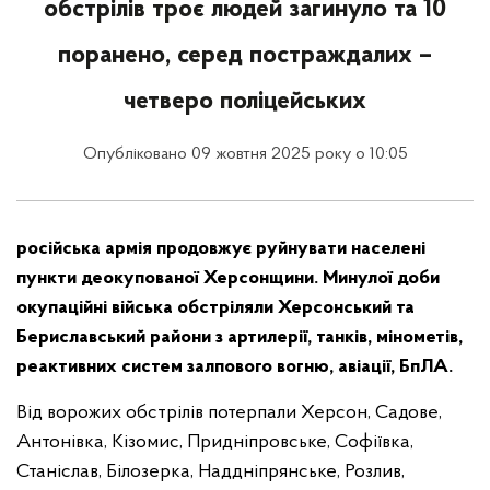
обстрілів троє людей загинуло та 10
поранено, серед постраждалих –
четверо поліцейських
Опубліковано 09 жовтня 2025 року о 10:05
російська армія продовжує руйнувати населені
пункти деокупованої Херсонщини. Минулої доби
окупаційні війська обстріляли Херсонський та
Бериславський райони з артилерії, танків, мінометів,
реактивних систем залпового вогню, авіації, БпЛА.
Від ворожих обстрілів потерпали Херсон, Садове,
Антонівка, Кізомис, Придніпровське, Софіївка,
Станіслав, Білозерка, Наддніпрянське, Розлив,