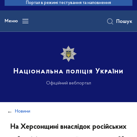
до
Портал в режимі тестування та наповнення
основного
вмісту
Меню
Пошук
Національна поліція України
Офіційний вебпортал
Новини
На Херсонщині внаслідок російських