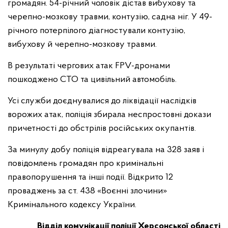
громадян. 54-річний чоловік дістав вибухову та
черепно-мозкову травми, контузію, садна ніг. У 49-
річного потерпілого діагностували контузію,
вибухову й черепно-мозкову травми.
В результаті чергових атак FPV-дронами
пошкоджено СТО та цивільний автомобіль.
Усі служби доєднувалися до ліквідації наслідків
ворожих атак, поліція збирала неспростовні докази
причетності до обстрілів російських окупантів.
За минулу добу поліція відреагувала на 328 заяв і
повідомлень громадян про кримінальні
правопорушення та інші події. Відкрито 12
проваджень за ст. 438 «Воєнні злочини»
Кримінального кодексу України.
Відділ комунікації поліції Херсонської області