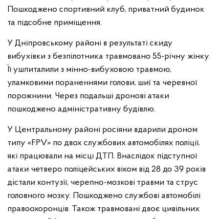
Пошкоджено спортивний клуб, приватний будинок
та підсобне приміщення.
У Дніпровському районі в результаті скиду
вибухівки з безпілотника травмовано 55-річну жінку.
Її ушпиталили з мінно-вибуховою травмою,
уламковими пораненнями голови, шиї та черевної
порожнини. Через подальші дронові атаки
пошкоджено адміністративну будівлю.
У Центральному районі росіяни вдарили дроном
типу «FPV» по двох службових автомобілях поліції,
які працювали на місці ДТП. Внаслідок підступної
атаки четверо поліцейських віком від 28 до 39 років
дістали контузії, черепно-мозкові травми та струс
головного мозку. Пошкоджено службові автомобілі
правоохоронців. Також травмовані двоє цивільних