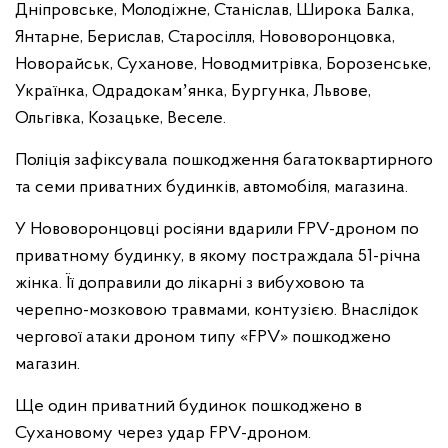
Дніпровське, Молодіжне, Станіслав, Широка Балка,
Янтарне, Берислав, Старосілля, Нововоронцовка,
Новорайськ, Суханове, Новодмитрівка, Борозенське,
Українка, Одрадокамʼянка, Бургунка, Львове,
Ольгівка, Козацьке, Веселе.
Поліція зафіксувала пошкодження багатоквартирного
та семи приватних будинків, автомобіля, магазина.
У Нововоронцовці росіяни вдарили FPV-дроном по
приватному будинку, в якому постраждала 51-річна
жінка. Її доправили до лікарні з вибуховою та
черепно-мозковою травмами, контузією. Внаслідок
чергової атаки дроном типу «FPV» пошкоджено
магазин.
Ще один приватний будинок пошкоджено в
Сухановому через удар FPV-дроном.