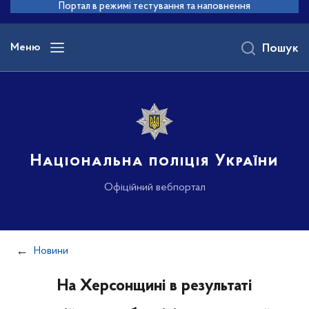
до
Портал в режимі тестування та наповнення
основного
вмісту
Меню
Пошук
Національна поліція України
Офіційний вебпортал
Новини
На Херсонщині в результаті