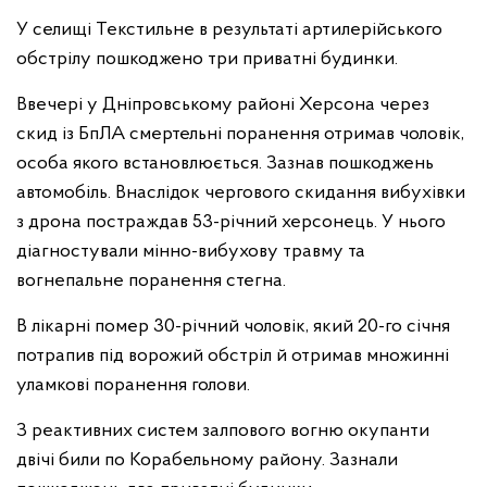
У селищі Текстильне в результаті артилерійського
обстрілу пошкоджено три приватні будинки.
Ввечері у Дніпровському районі Херсона через
скид із БпЛА смертельні поранення отримав чоловік,
особа якого встановлюється. Зазнав пошкоджень
автомобіль. Внаслідок чергового скидання вибухівки
з дрона постраждав 53-річний херсонець. У нього
діагностували мінно-вибухову травму та
вогнепальне поранення стегна.
В лікарні помер 30-річний чоловік, який 20-го січня
потрапив під ворожий обстріл й отримав множинні
уламкові поранення голови.
З реактивних систем залпового вогню окупанти
двічі били по Корабельному району. Зазнали