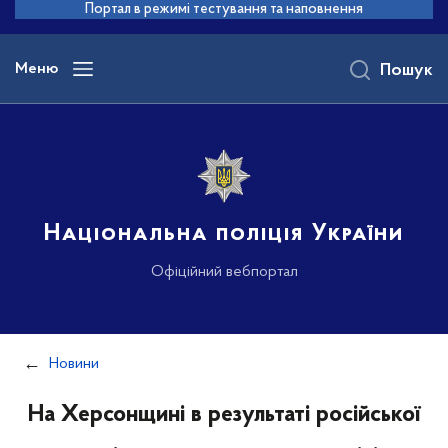
до
Портал в режимі тестування та наповнення
основного
вмісту
Меню
Пошук
Національна поліція України
Офіційний вебпортал
Новини
На Херсонщині в результаті російської