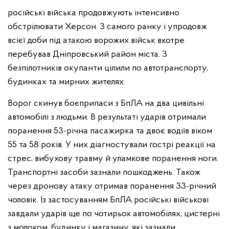
російські війська продовжують інтенсивно
обстрілювати Херсон. З самого ранку і упродовж
всієї доби під атакою ворожих військ вкотре
перебував Дніпровський район міста. З
безпілотників окупанти цілили по автотранспорту,
будинках та мирних жителях.
Ворог скинув боєприпаси з БпЛА на два цивільні
автомобілі з людьми. В результаті ударів отримали
поранення 53-річна пасажирка та двоє водіїв віком
55 та 58 років. У них діагностували гострі реакції на
стрес, вибухову травму й уламкове поранення ноги.
Транспортні засоби зазнали пошкоджень. Також
через дронову атаку отримав поранення 33-річний
чоловік. Із застосуванням БпЛА російські військові
завдали ударів ще по чотирьох автомобілях, цистерні
з молоком, будинку і магазину, які зазнали