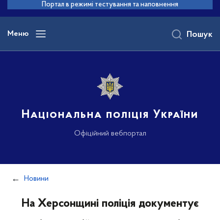
до
Портал в режимі тестування та наповнення
основного
вмісту
Меню
Пошук
Національна поліція України
Офіційний вебпортал
Новини
На Херсонщині поліція документує