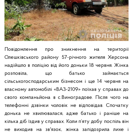
Повідомлення про зникнення на території
Олешківського району 57-річного жителя Херсона
надійшло в поліцію від його доньки 18 червня. Жінка
розповіла, що батько займається
сільськогосподарським бізнесом і ще 14 червня на
власному автомобілі «ВАЗ-2109» поїхав у справах до
свого компаньйона в с.Виноградове. Після чого на
телефонні дзвінки чоловік не відповідав. Спочатку
донька не хвилювалася, адже батько і раніше на
кілька діб їздив у справах. Коли п’яту добу поспіль він
не виходив на зв'язок, жінка запідозрила лихе і