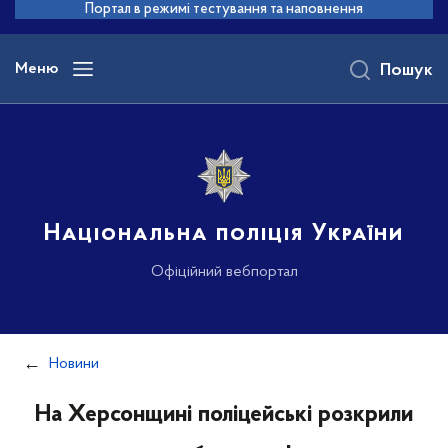
до
Портал в режимі тестування та наповнення
основного
вмісту
Меню
Пошук
Національна поліція України
Офіційний вебпортал
Новини
На Херсонщині поліцейські розкрили