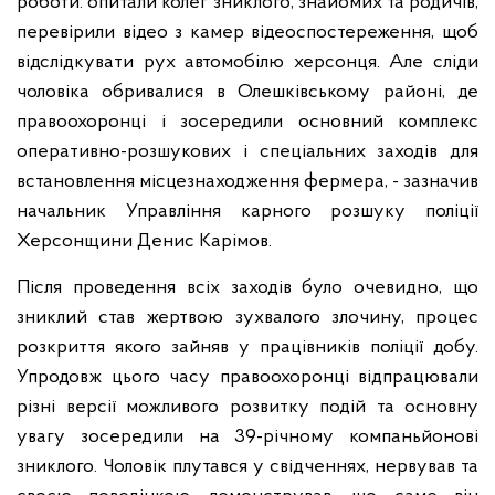
роботи: опитали колег зниклого, знайомих та родичів,
перевірили відео з камер відеоспостереження, щоб
відслідкувати рух автомобілю херсонця. Але сліди
чоловіка обривалися в Олешківському районі, де
правоохоронці і зосередили основний комплекс
оперативно-розшукових і спеціальних заходів для
встановлення місцезнаходження фермера, - зазначив
начальник Управління карного розшуку поліції
Херсонщини Денис Карімов.
Після проведення всіх заходів було очевидно, що
зниклий став жертвою зухвалого злочину, процес
розкриття якого зайняв у працівників поліції добу.
Упродовж цього часу правоохоронці відпрацювали
різні версії можливого розвитку подій та основну
увагу зосередили на 39-річному компаньйонові
зниклого. Чоловік плутався у свідченнях, нервував та