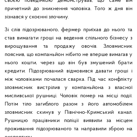
своєю поведінкою демонстрував, що саме він
причетний до зникнення чоловіка. Того ж дня він
зізнався у скоєнні злочину.
Зі слів підозрюваного, фермер приїхав до нього та
став вимагати гроші на ведення спільного бізнесу з
вирощування та продажу овочів. Зловмисник
пояснив, що компаньйон нібито не вперше вимагав у
нього кошти, через що він був змушений брати
кредити. Підозрюваний відмовився давати гроші і
між чоловіками почалася сварка. Під час конфлікту
зловмисник вистрілив у компаньйона з власної
мисливської рушниці. Чоловік помер на місці події.
Потім тіло загиблого разом з його автомобілем
зловмисник скинув у Північно-Кримський канал.
Рушницю працівники поліції виявили за місцем
проживання підозрюваного та направили зброю на