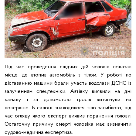
Під час проведення слідчих дій чоловік показав
місце, де втопив автомобіль з тілом. У роботі по
діставанню машини брали участь водолази ДСНС із
залученням спецтехніки. Автівку виявили на дні
каналу і за допомогою тросів витягнули на
поверхню. В салоні знаходилося тіло загиблого, під
час огляду якого експерт виявив поранення голови.
Остаточну причину смерті чоловіка має визначити
судово-медична експертиза.