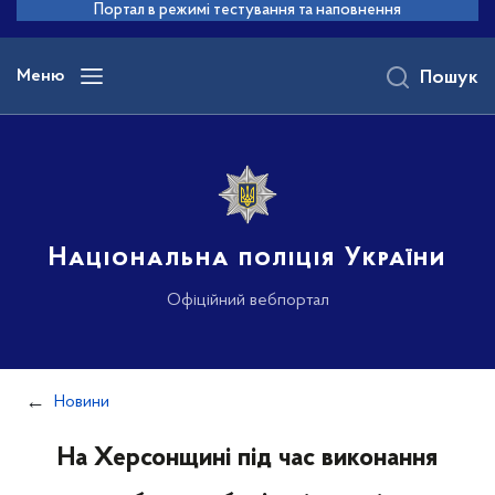
до
Портал в режимі тестування та наповнення
основного
вмісту
Меню
Пошук
Національна поліція України
Офіційний вебпортал
Новини
На Херсонщині під час виконання