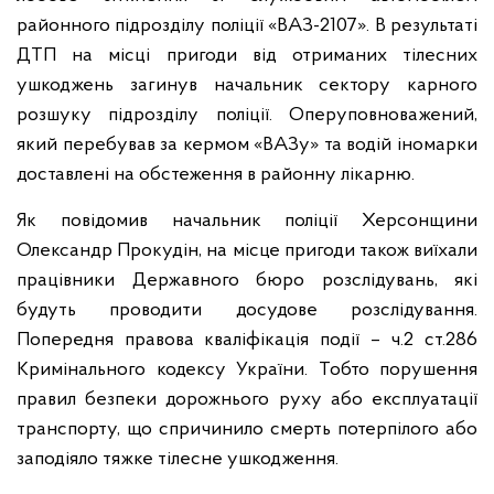
районного підрозділу поліції «ВАЗ-2107». В результаті
ДТП на місці пригоди від отриманих тілесних
ушкоджень загинув начальник сектору карного
розшуку підрозділу поліції. Оперуповноважений,
який перебував за кермом «ВАЗу» та водій іномарки
доставлені на обстеження в районну лікарню.
Як повідомив начальник поліції Херсонщини
Олександр Прокудін, на місце пригоди також виїхали
працівники Державного бюро розслідувань, які
будуть проводити досудове розслідування.
Попередня правова кваліфікація події – ч.2 ст.286
Кримінального кодексу України. Тобто порушення
правил безпеки дорожнього руху або експлуатації
транспорту, що спричинило смерть потерпілого або
заподіяло тяжке тілесне ушкодження.