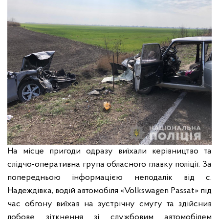
На місце пригоди одразу виїхали керівництво та
слідчо-оперативна група обласного главку поліції. За
попередньою інформацією неподалік від с.
Надеждівка, водій автомобіля «Volkswagen Passat» під
час обгону виїхав на зустрічну смугу та здійснив
лобове зіткнення зі службовим автомобілем