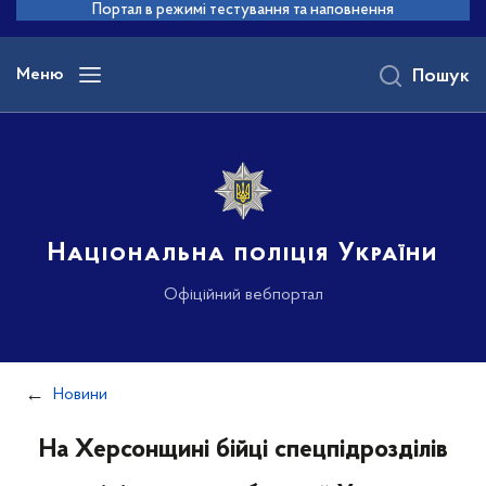
до
Портал в режимі тестування та наповнення
основного
вмісту
Меню
Пошук
Національна поліція України
Офіційний вебпортал
Новини
На Херсонщині бійці спецпідрозділів