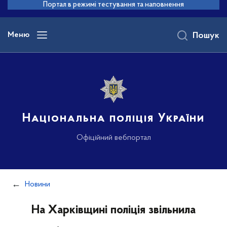
до
Портал в режимі тестування та наповнення
основного
вмісту
Меню
Пошук
Національна поліція України
Офіційний вебпортал
Новини
На Харківщині поліція звільнила