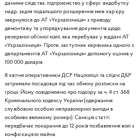
даними слідства, підприємство у сфері видобутку
надр, задля подальшого розширення меж кар’єру
звернулося до АТ «Укрзалізниця» з приводу
демонтажу та упорядкування документів щодо
резервної об’їзної колії, яка перебуває у віддані АТ
«Укрзалізниця». Проте, заступник керівника одного з
департаментів АТ «Укрзалізниця» допомогу оцінив у
100 000 доларів.
8 квітня оперативники ДСР Нацполіції та слідчі ДБР
затримали посадовця під час обміну розписки на
гроші. Йому повідомлено про підозру за ч. 4 ст. 368
Кримінального кодексу України (одержання
службовою особою неправомірної вигоди в
особливо великому розмірі). Санкція статті
передбачає покарання до 12 років позбавлення волі з
конфіскацією майна.