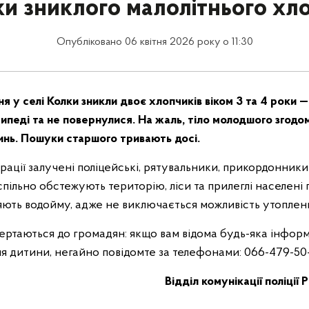
и зниклого малолітнього хл
Опубліковано 06 квітня 2026 року о 11:30
ня у селі Колки зникли двоє хлопчиків віком 3 та 4 роки —
ипеді та не повернулися. На жаль, тіло молодшого згодо
ринь. Пошуки старшого тривають досі.
ації залучені поліцейські, рятувальники, прикордонники
пільно обстежують територію, ліси та прилеглі населені 
яють водойму, адже не виключається можливість утоплен
ертаються до громадян: якщо вам відома будь-яка інфор
 дитини, негайно повідомте за телефонами: 066-479-50-1
Відділ комунікації поліції 