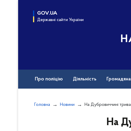
до
основного
GOV.UA
вмісту
Державні сайти України
Н
Про поліцію
Діяльність
Громадян
Назавжди в строю
Документи
Вак
Головна
Новини
На Дубровиччині тривають безперервні по
На Д