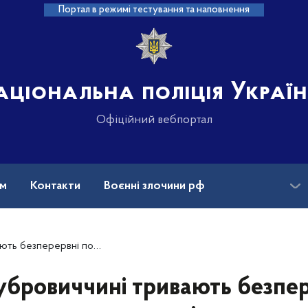
Портал в режимі тестування та наповнення
аціональна поліція Украї
Офіційний вебпортал
ам
Контакти
Воєнні злочини рф
ансії
Зниклі безвісти та ДНК
шуки зниклого малолітнього хлопчика
убровиччині тривають безпер