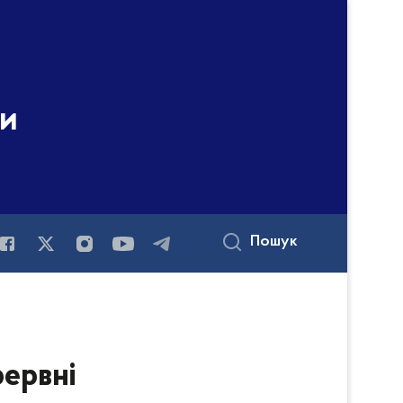
ни
Пошук
ервні