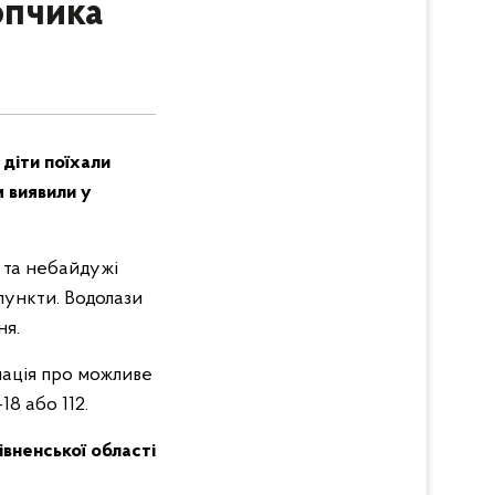
опчика
 діти поїхали
м виявили у
 та небайдужі
пункти. Водолази
ня.
мація про можливе
8 або 112.
Рівненської області