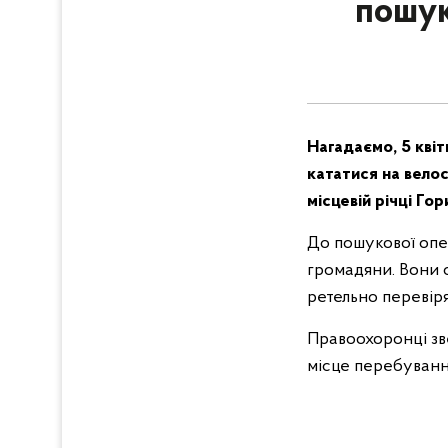
пошук
Нагадаємо, 5 квіт
кататися на велос
місцевій річці Го
До пошукової опер
громадяни. Вони с
ретельно перевір
Правоохоронці зв
місце перебування