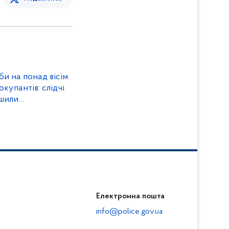
и на понад вісім
окупантів: слідчі
ршили
мисника
Електронна пошта
info@police.gov.ua