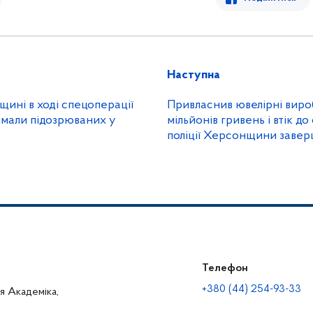
Наступна
ині в ході спецоперації
Привласнив ювелірні вироб
имали підозрюваних у
мільйонів гривень і втік до 
поліції Херсонщини заве
розслідування щодо злов
Телефон
+380 (44) 254-93-33
ця Академіка,