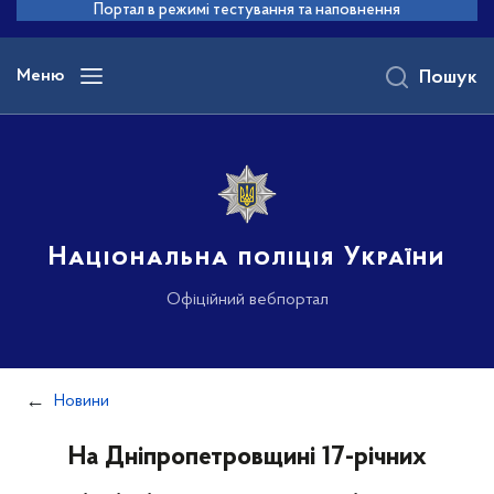
до
Портал в режимі тестування та наповнення
основного
вмісту
Меню
Пошук
Національна поліція України
Офіційний вебпортал
Новини
На Дніпропетровщині 17-річних