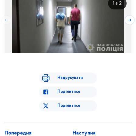
1 з 2
Надрукувати
Поділитися
Поділитися
Попередня
Наступна