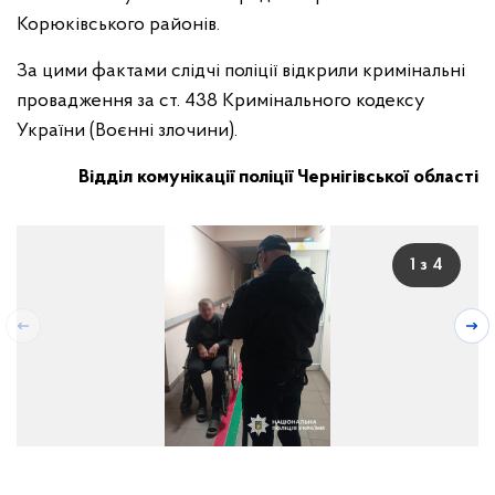
Корюківського районів.
За цими фактами слідчі поліції відкрили кримінальні
провадження за ст. 438 Кримінального кодексу
України (Воєнні злочини).
Відділ комунікації поліції Чернігівської області
1 з 4
Поліція Чернігівщини документує воєнні злочини рф