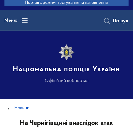
до
Портал в режимі тестування та наповнення
основного
вмісту
Меню
Пошук
Національна поліція України
Офіційний вебпортал
Новини
На Чернігівщині внаслідок атак