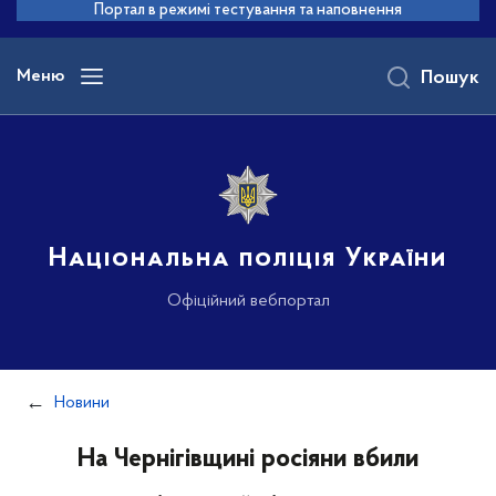
до
Портал в режимі тестування та наповнення
основного
вмісту
Меню
Пошук
Національна поліція України
Офіційний вебпортал
Новини
На Чернігівщині росіяни вбили