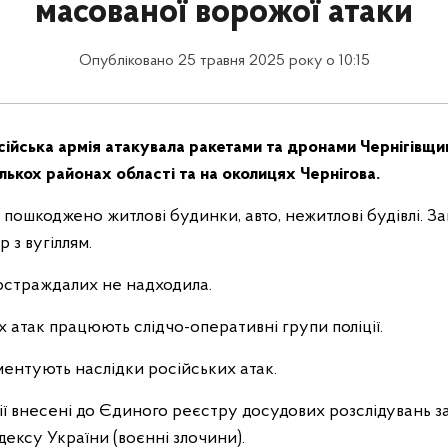
масованої ворожої атаки
Опубліковано 25 травня 2025 року о 10:15
сійська армія атакувала ракетами та дронами Чернігівщи
лькох районах області та на околицях Чернігова.
 пошкоджено житлові будинки, авто, нежитлові будівлі. З
 з вугіллям.
остраждалих не надходила.
 атак працюють слідчо-оперативні групи поліції.
ментують наслідки російських атак.
ії внесені до Єдиного реєстру досудових розслідувань з
ексу України (воєнні злочини).