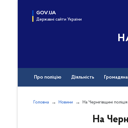
до
основного
GOV.UA
вмісту
Державні сайти України
Н
Про поліцію
Діяльність
Громадян
Назавжди в строю
Документи
Вак
Головна
Новини
На Чернігівщині поліція документує
На Черн