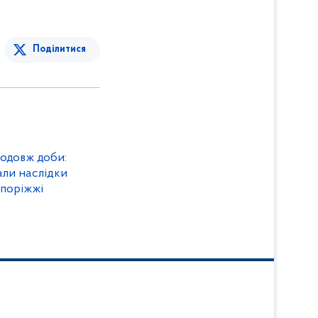
Поділитися
родовж доби:
али наслідки
апоріжжі