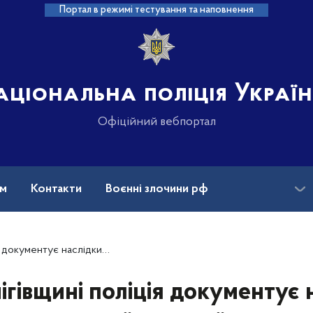
Портал в режимі тестування та наповнення
аціональна поліція Украї
Офіційний вебпортал
ам
Контакти
Воєнні злочини рф
ансії
Зниклі безвісти та ДНК
 наслідки масованої ворожої атаки
ігівщині поліція документує 