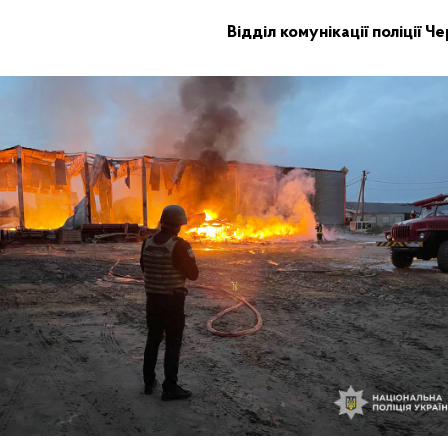
Відділ комунікації
поліції Че