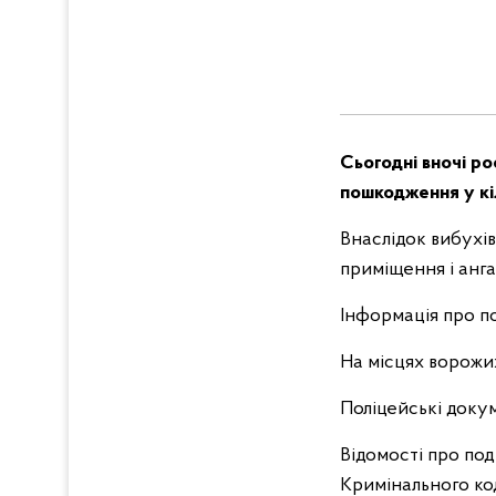
Сьогодні вночі ро
пошкодження у кі
Внаслідок вибухів
приміщення і ангар
Інформація про п
На місцях ворожих
Поліцейські доку
Відомості про под
Кримінального код