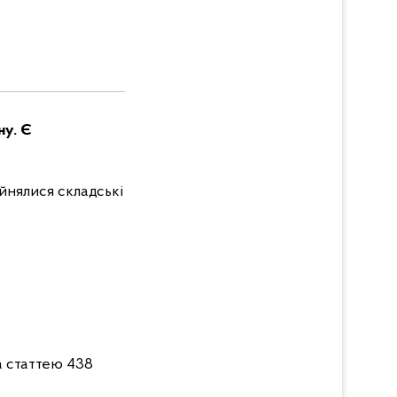
ну. Є
айнялися складські
а статтею 438