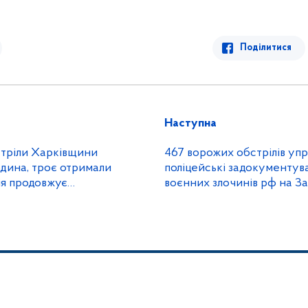
Поділитися
Наступна
стріли Харківщини
467 ворожих обстрілів уп
юдина, троє отримали
поліцейські задокументув
ія продовжує
воєнних злочинів рф на З
оєнні злочини