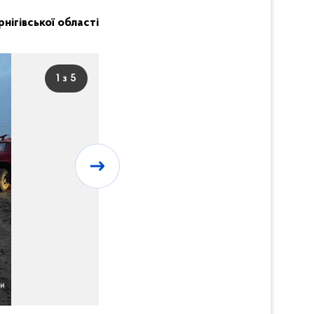
рнігівської області
1 з 5