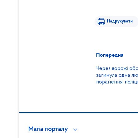
Надрукувати
Попередня
Через ворожі об
загинула одна л
поранення: поліц
документувати в
Мапа порталу